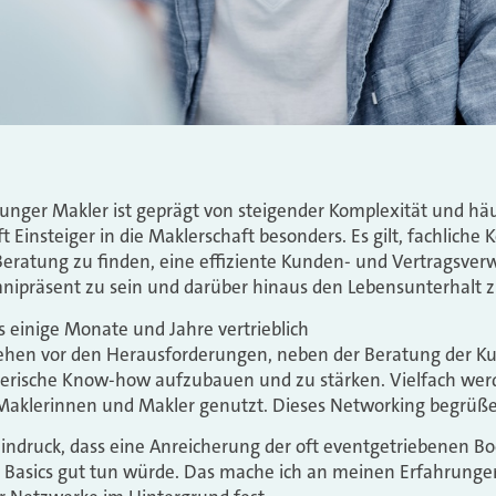
r junger Makler ist geprägt von steigender Komplexität und h
t Einsteiger in die Maklerschaft besonders. Es gilt, fachlic
 Beratung zu finden, eine effiziente Kunden- und Vertragsve
nipräsent zu sein und darüber hinaus den Lebensunterhalt z
s einige Monate und Jahre vertrieblich
 stehen vor den Herausforderungen, neben der Beratung der 
rische Know-how aufzubauen und zu stärken. Vielfach wer
aklerinnen und Makler genutzt. Dieses Networking begrüße 
indruck, dass eine Anreicherung der oft eventgetriebenen B
en Basics gut tun würde. Das mache ich an meinen Erfahrung