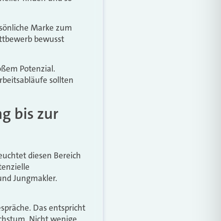
ersönliche Marke zum
ettbewerb bewusst
roßem Potenzial.
beitsabläufe sollten
 bis zur
euchtet diesen Bereich
enzielle
und Jungmakler.
espräche. Das entspricht
achstum. Nicht wenige