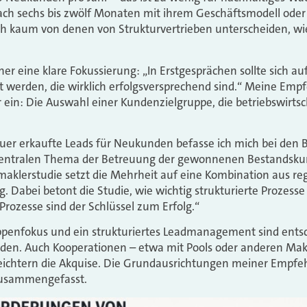
ach sechs bis zwölf Monaten mit ihrem Geschäftsmodell oder
ich kaum von denen von Strukturvertrieben unterscheiden, w
er eine klare Fokussierung: „In Erstgesprächen sollte sich auf
 werden, die wirklich erfolgsversprechend sind.“ Meine Emp
 ein: Die Auswahl einer Kundenzielgruppe, die betriebswirtsch
teuer erkaufte Leads für Neukunden befasse ich mich bei den
entralen Thema der Betreuung der gewonnenen Bestandsku
maklerstudie setzt die Mehrheit auf eine Kombination aus r
. Dabei betont die Studie, wie wichtig strukturierte Prozesse 
rozesse sind der Schlüssel zum Erfolg.“
ruppenfokus und ein strukturiertes Leadmanagement sind ent
rden. Auch Kooperationen – etwa mit Pools oder anderen Mak
leichtern die Akquise. Die Grundausrichtungen meiner Empfeh
zusammengefasst.