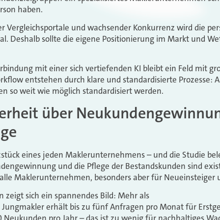
erson haben.
ler Vergleichsportale und wachsender Konkurrenz wird die p
l. Deshalb sollte die eigene Positionierung im Markt und W
erbindung mit einer sich vertiefenden KI bleibt ein Feld mit g
kflow entstehen durch klare und standardisierte Prozesse: Ar
n so weit wie möglich standardisiert werden.
herheit über Neukundengewinnung
ege
rzstück eines jeden Maklerunternehmens – und die Studie bel
ndengewinnung und die Pflege der Bestandskunden sind exist
alle Maklerunternehmen, besonders aber für Neueinsteiger 
eigt sich ein spannendes Bild: Mehr als
n Jungmakler erhält bis zu fünf Anfragen pro Monat für Erstg
0 Neukunden pro Jahr – das ist zu wenig für nachhaltiges W