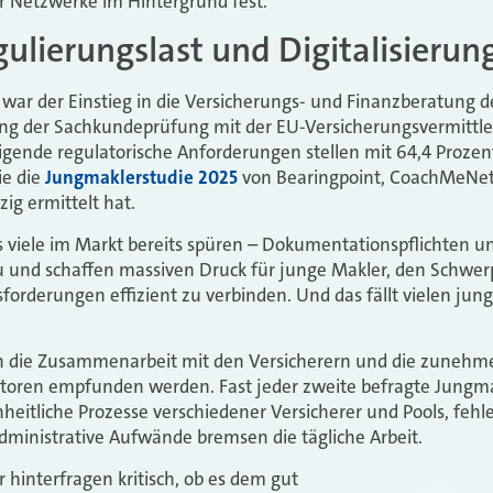
r Netzwerke im Hintergrund fest.
ulierungslast und Digitalisieru
ar der Einstieg in die Versicherungs- und Finanzberatung def
g der Sachkundeprüfung mit der EU-Versicherungsvermittler
eigende regulatorische Anforderungen stellen mit 64,4 Prozen
ie die
Jungmaklerstudie 2025
von Bearingpoint, CoachMeNet
ig ermittelt hat.
s viele im Markt bereits spüren – Dokumentationspflichten 
u und schaffen massiven Druck für junge Makler, den Schw
orderungen effizient zu verbinden. Und das fällt vielen ju
 die Zusammenarbeit mit den Versicherern und die zunehme
ktoren empfunden werden. Fast jeder zweite befragte Jungmak
eitliche Prozesse verschiedener Versicherer und Pools, fehl
ministrative Aufwände bremsen die tägliche Arbeit.
hinterfragen kritisch, ob es dem gut