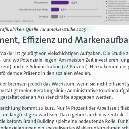
afik klicken. Quelle: Jungmaklerstudie 2025
ent, Effizienz und Markenaufb
Makler ist geprägt von vielschichtigen Aufgaben. Die Studie ze
d – und wo Potenziale liegen. Am meisten Zeit investieren jung
zent) und die Administration (22 Prozent). Hinzu kommt der
bsfördernde Präsenz in den sozialen Medien.
er bremsen jedoch das Wachstum, wenn sie nicht effizient g
estätigt meine Beratungslinie: Administrative Routineaufga
er gestaltet oder an Assistenzkräfte abgegeben werden.
usrichtung kommt zu kurz: Nur 14 Prozent der Arbeitszeit flie
, um langfristig zu wachsen. Dazu gehört auch das zentrale
ie betont: Brand Building spielt eine bedeutende Rolle. Für 
undenzielgruppen ein spezialisiertes Maklerunternehmen schn