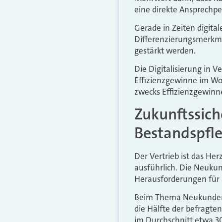
eine direkte Ansprechp
Gerade in Zeiten digita
Differenzierungsmerkma
gestärkt werden.
Die Digitalisierung in V
Effizienzgewinne im Wor
zwecks Effizienzgewinne
Zukunftssic
Bestandspfl
Der Vertrieb ist das He
ausführlich. Die Neuku
Herausforderungen für 
Beim Thema Neukunden z
die Hälfte der befragte
im Durchschnitt etwa 3