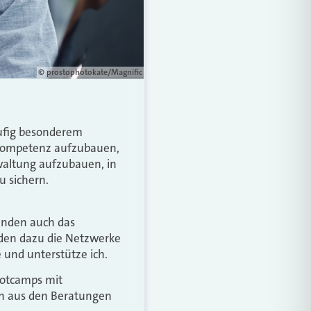
© prostophotokate/Magnific
äufig besonderem
he Kompetenz aufzubauen,
rwaltung aufzubauen, in
u sichern.
Kunden auch das
den dazu die Netzwerke
und unterstütze ich.
ootcamps mit
en aus den Beratungen