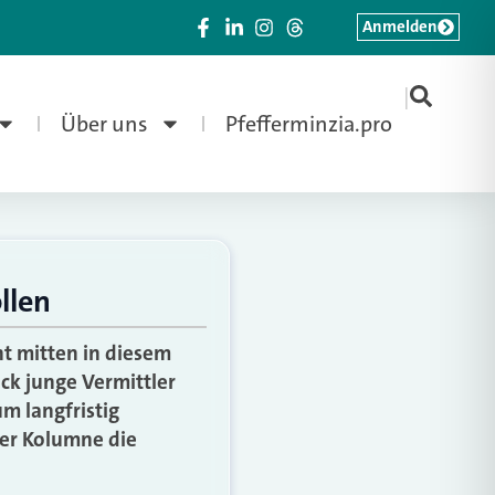
Anmelden
|
Über uns
Pfefferminzia.pro
llen
t mitten in diesem
ck junge Vermittler
m langfristig
ner Kolumne die