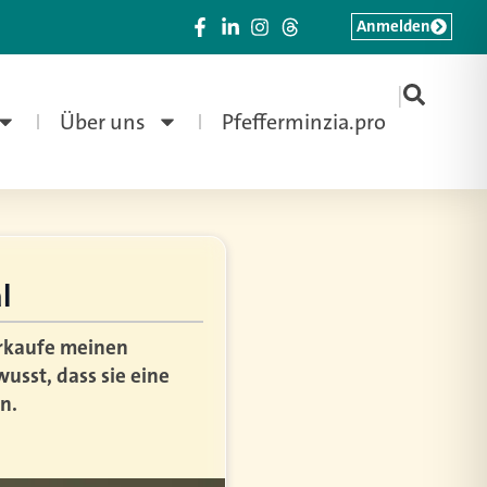
Anmelden
|
Über uns
Pfefferminzia.pro
l
erkaufe meinen
usst, dass sie eine
n.