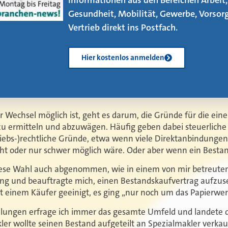
neuen eMagazin – jetzt mit vier neuen
Artikeln!
Kostenlos herunterladen
er Wechsel möglich ist, geht es darum, die Gründe für die eine
zu ermitteln und abzuwägen. Häufig geben dabei steuerliche
triebs-)rechtliche Gründe, etwa wenn viele Direktanbindunge
ht oder nur schwer möglich wäre. Oder aber wenn ein Bestand 
se Wahl auch abgenommen, wie in einem von mir betreuten
lung und beauftragte mich, einen Bestandskaufvertrag aufzuse
it einem Käufer geeinigt, es ging „nur noch um das Papierwer
ellungen erfrage ich immer das gesamte Umfeld und landete d
akler wollte seinen Bestand aufgeteilt an Spezialmakler verk