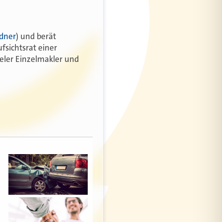
ndner
) und berät
fsichtsrat einer
ieler Einzelmakler und