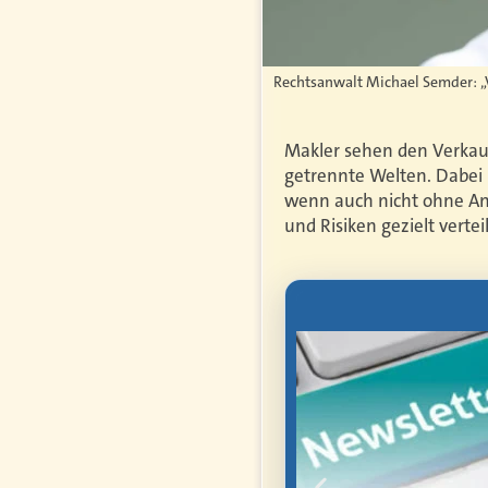
Rechtsanwalt Michael Semder: 
Makler sehen den Verkauf
getrennte Welten. Dabei 
wenn auch nicht ohne Ans
und Risiken gezielt vertei
letter
mmen Sie als
anten
hen Arbeit,