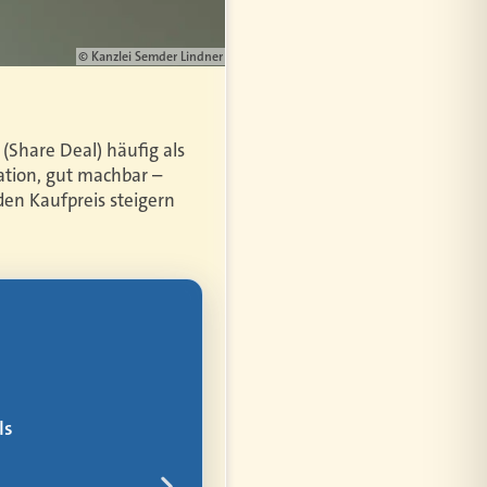
© Kanzlei Semder Lindner
(Share Deal) häufig als
ation, gut machbar –
en Kaufpreis steigern
bler
ür alles
rem