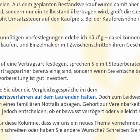
zielen. Aus dem geplanten Bestandsverkauf wurde damit abe
d, sondern nur ein Teilbestand übertragen wird, greift die 
oht Umsatzsteuer auf den Kaufpreis. Bei der Kaufpreishöhe r
nnötigen Vorfestlegungen erlebe ich häufig – dabei können
aufen, und Einzelmakler mit Zwischenschritten ihren Gesch
auf eine Vertragsart festlegen, sprechen Sie mit Steuerberater
rtragspartner bereits einig sind, sondern wenn Sie entschei
orbereitung ist gut investiert.
e Sie über die Vergleichsgespräche im dem
ichtsverfahren auf dem Laufenden halten
. Doch zum Leidwe
 eines familiären Notfalls absagen. Gehört zur Vereinbarkeit
 jedoch entscheiden, ob er bewusst verzögert oder vielleicht e
für diese Kolumne, dass wir uns ein neues Thema vornehmen. 
en schreiben oder haben Sie andere Wünsche? Schreiben Sie 