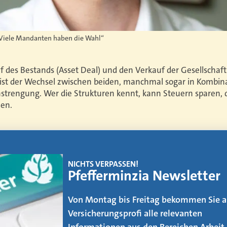
„Viele Mandanten haben die Wahl“
 des Bestands (Asset Deal) und den Verkauf der Gesellschaft 
ist der Wechsel zwischen beiden, manchmal sogar in Kombin
trengung. Wer die Strukturen kennt, kann Steuern sparen, d
len.
EMAGAZIN
Makler werden
Der Weg vom AOler und Strukturvertrie
zum Makler ist kein leichter. Was es daf
zu beachten gibt, erfahren Sie in unse