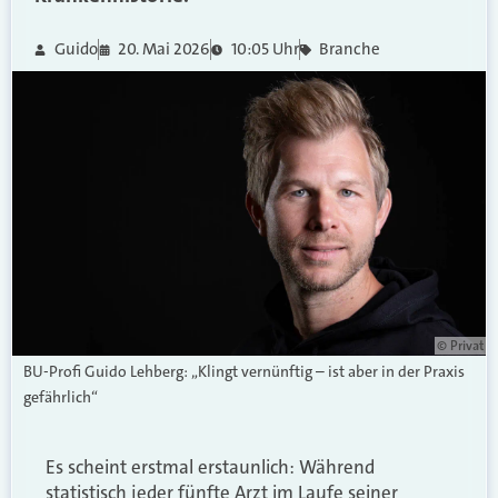
Guido
20. Mai 2026
10:05 Uhr
Branche
© Privat
BU-Profi Guido Lehberg: „Klingt vernünftig – ist aber in der Praxis
gefährlich“
Es scheint erstmal erstaunlich: Während
statistisch jeder fünfte Arzt im Laufe seiner