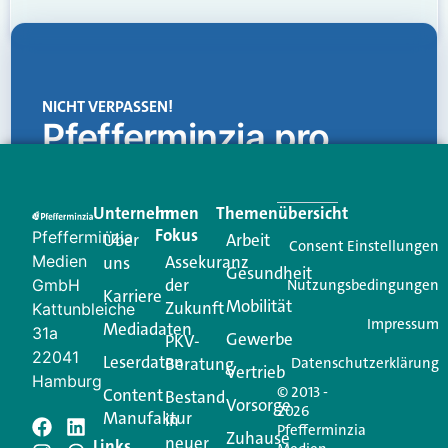
NICHT VERPASSEN!
Pfefferminzia.pro
Eine Plattform, die liefert: aktuelle Informationen,
praktische Services und einen einzigartigen Content-
Unternehmen
Im
Themenübersicht
Creator für Ihre Kundenkommunikation. Alles, was
Fokus
Pfefferminzia
Über
Arbeit
Ihren Vertriebsalltag leichter macht. Mit nur einem
Consent Einstellungen
Medien
Assekuranz
uns
Login.
Gesundheit
der
GmbH
Nutzungsbedingungen
Karriere
Mobilität
Zukunft
Jetzt anmelden
Kattunbleiche
Impressum
Mediadaten
31a
Gewerbe
PKV-
22041
Leserdaten
Beratung
Datenschutzerklärung
Vertrieb
Hamburg
© 2013 -
Content
Bestand
Vorsorge
2026
Manufaktur
in
Pfefferminzia
Schreiben Sie einen
Zuhause
neuer
Links