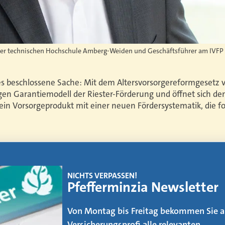
 der technischen Hochschule Amberg-Weiden und Geschäftsführer am IVFP
 es beschlossene Sache: Mit dem Altersvorsorgereformgesetz v
en Garantiemodell der Riester-Förderung und öffnet sich de
 ein Vorsorgeprodukt mit einer neuen Fördersystematik, die 
EMAGAZIN
Makler werden
Der Weg vom AOler und Strukturvertrie
zum Makler ist kein leichter. Was es daf