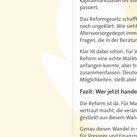
kapitalmarktbasiertes V
passiert.
Das Reformgesetz schafft
noch ungeklärt: Wie sieht
Altersvorsorgedepot imme
Fragen, die in der Berat
Klar ist dabei schon: Für 
Reform eine echte Marktc
anfangen konnte, aber tr
zusammenfassen: Deutschl
Möglichkeiten, stellt ab
Fazit: Wer jetzt hand
Die Reform ist da. Für M
vertraut macht, die verä
gestärkt aus diesem Wand
Genau diesen Wandel in se
für Vorsorge und Finanz