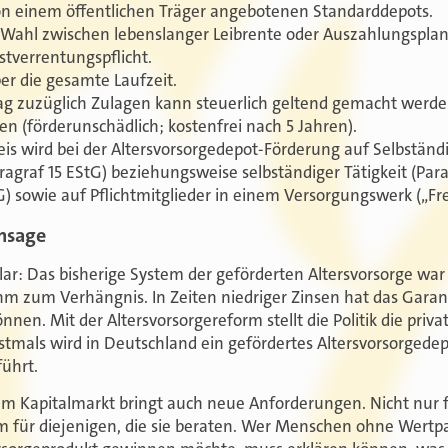
on einem öffentlichen Träger angebotenen Standarddepots.
Wahl zwischen lebenslanger Leibrente oder Auszahlungsplan
tverrentungspflicht.
er die gesamte Laufzeit.
rag zuzüglich Zulagen kann steuerlich geltend gemacht werde
n (förderunschädlich; kostenfrei nach 5 Jahren).
is wird bei der Altersvorsorgedepot-Förderung auf Selbständi
agraf 15 EStG) beziehungsweise selbständiger Tätigkeit (Parag
) sowie auf Pflichtmitglieder in einem Versorgungswerk („Frei
nsage
klar: Das bisherige System der geförderten Altersvorsorge war
hm zum Verhängnis. In Zeiten niedriger Zinsen hat das Gara
nnen. Mit der Altersvorsorgereform stellt die Politik die priv
tmals wird in Deutschland ein gefördertes Altersvorsorgede
führt.
zum Kapitalmarkt bringt auch neue Anforderungen. Nicht nur
em für diejenigen, die sie beraten. Wer Menschen ohne Wertpa