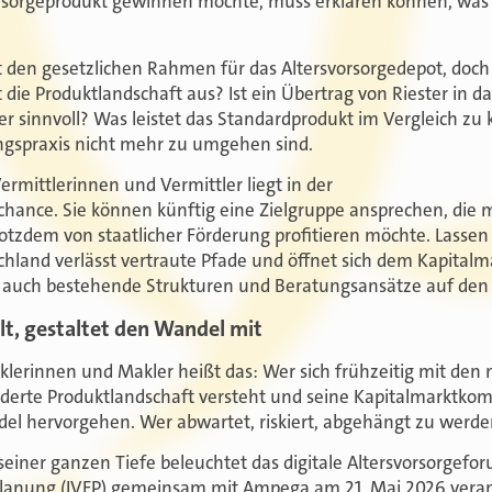
orsorgeprodukt gewinnen möchte, muss erklären können, was
 den gesetzlichen Rahmen für das Altersvorsorgedepot, doch 
 die Produktlandschaft aus? Ist ein Übertrag von Riester in d
r sinnvoll? Was leistet das Standardprodukt im Vergleich z
ungspraxis nicht mehr zu umgehen sind.
Vermittlerinnen und Vermittler liegt in der
hance. Sie können künftig eine Zielgruppe ansprechen, die m
otzdem von staatlicher Förderung profitieren möchte. Lassen
and verlässt vertraute Pfade und öffnet sich dem Kapitalma
er auch bestehende Strukturen und Beratungsansätze auf den
elt, gestaltet den Wandel mit
aklerinnen und Makler heißt das: Wer sich frühzeitig mit de
nderte Produktlandschaft versteht und seine Kapitalmarktko
el hervorgehen. Wer abwartet, riskiert, abgehängt zu werde
iner ganzen Tiefe beleuchtet das digitale Altersvorsorgeforu
planung (IVFP) gemeinsam mit Ampega am 21. Mai 2026 veran