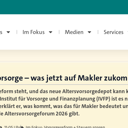
s
Im Fokus
Medien
Services
vorsorge – was jetzt auf Makler zuko
reform steht, und das neue Altersvorsorgedepot kann
nstitut für Vorsorge und Finanzplanung (IVFP) ist es n
 erklärt er, was kommt, was das für Makler bedeutet 
ale Altersvorsorgeforum 2026 gibt.
11:05 Uhr
Im Fokus: Vorsorgereform + Steuern sparen