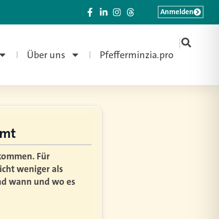
Anmelden
|
Über uns
Pfefferminzia.pro
mmt
 kommen. Für
icht weniger als
und wann und wo es