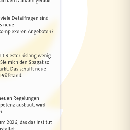
 an den Märkten gerade
viele Detailfragen sind
as neue
u komplexeren Angeboten?
it Riester bislang wenig
 Sie mich den Spagat so
rkt. Das schafft neue
 Prüfstand.
n neuen Regelungen
mpetenz ausbaut, wird
n.
m 2026, das das Institut
staltet.