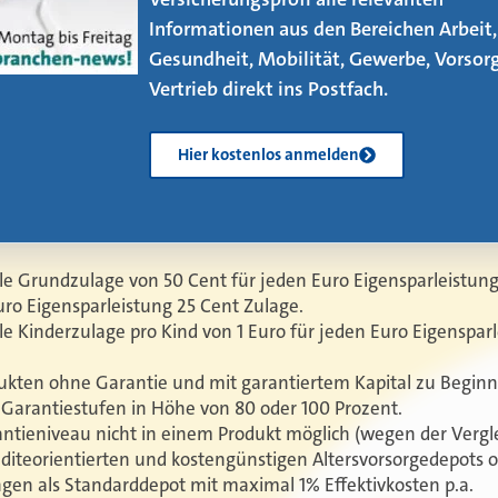
zu beachten gibt, erfahren Sie in unse
neuen eMagazin – jetzt mit vier neuen
Artikeln!
Kostenlos herunterladen
le Grundzulage von 50 Cent für jeden Euro Eigensparleistun
Euro Eigensparleistung 25 Cent Zulage.
le Kinderzulage pro Kind von 1 Euro für jeden Euro Eigenspar
ukten ohne Garantie und mit garantiertem Kapital zu Begin
Garantiestufen in Höhe von 80 oder 100 Prozent.
tieniveau nicht in einem Produkt möglich (wegen der Vergle
diteorientierten und kostengünstigen Altersvorsorgedepots 
gen als Standarddepot mit maximal 1% Effektivkosten p.a.