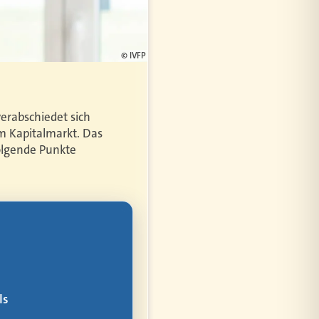
© IVFP
erabschiedet sich
m Kapitalmarkt. Das
folgende Punkte
bler
ür alles