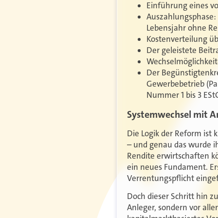
Einführung eines v
Auszahlungsphase: 
Lebensjahr ohne Res
Kostenverteilung üb
Der geleistete Beit
Wechselmöglichkeite
Der Begünstigtenkre
Gewerbebetrieb (Par
Nummer 1 bis 3 EStG
Systemwechsel mit A
Die Logik der Reform ist 
– und genau das wurde i
Rendite erwirtschaften kö
ein neues Fundament. Ers
Verrentungspflicht einge
Doch dieser Schritt hin 
Anleger, sondern vor all