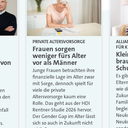
PRIVATE ALTERSVORSORGE
ALLI
FÜR K
Frauen sorgen
Kle
weniger fürs Alter
bra
vor als Männer
 von
Sch
Junge Frauen betrachten ihre
Es gi
finanzielle Lage im Alter zwar
Elter
mit Sorge, dennoch spielt für
wie d
viele die private
en
Zukun
Altersvorsorge kaum eine
n den
Famil
Rolle. Das geht aus der HDI
begle
Rentner-Studie 2026 hervor.
fall
Neuk
Der Gender Gap im Alter lässt
Neuk
sich so auch in Zukunft nicht
s.