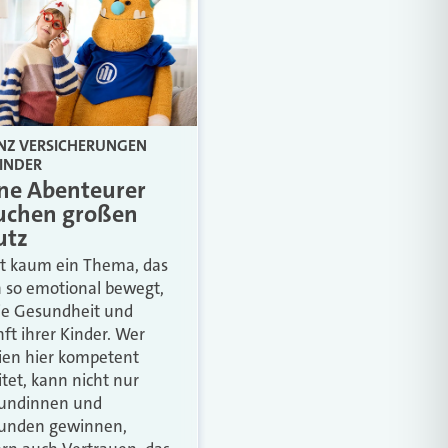
ANZ VERSICHERUNGEN
INDER
ine Abenteurer
uchen großen
utz
bt kaum ein Thema, das
n so emotional bewegt,
ie Gesundheit und
ft ihrer Kinder. Wer
ien hier kompetent
itet, kann nicht nur
undinnen und
unden gewinnen,