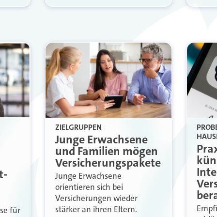
ZIELGRUPPEN
PROB
HAUS
Junge Erwachsene
Pra
und Familien mögen
kün
Versicherungspakete
Inte
t-
Junge Erwachsene
Ver
orientieren sich bei
ber
Versicherungen wieder
Empfi
stärker an ihren Eltern.
se für