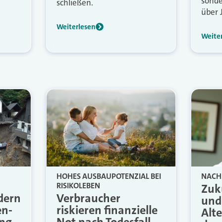
sonde
schließen.
über 
Weiterlesen
Weite
NACH
HOHES AUSBAUPOTENZIAL BEI
RISIKOLEBEN
Zuk
dern
Verbraucher
und
en-
riskieren finanzielle
Alt
ung
Not nach Todesfall