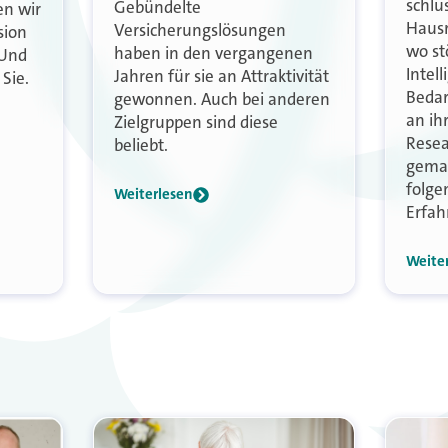
schlü
Gebündelte
en wir
Hausr
Versicherungslösungen
sion
wo st
haben in den vergangenen
 Und
Intell
Jahren für sie an Attraktivität
Sie.
Bedar
gewonnen. Auch bei anderen
an ih
Zielgruppen sind diese
Resea
beliebt.
gemac
folge
Weiterlesen
Erfah
Weite