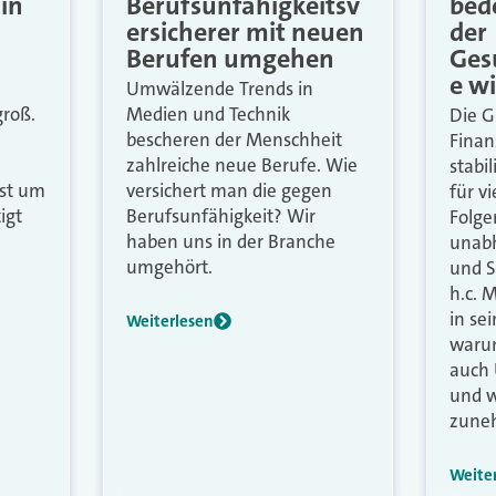
in
Berufsunfähigkeitsv
bed
ersicherer mit neuen
der
Berufen umgehen
Ges
e w
Umwälzende Trends in
groß.
Medien und Technik
Die G
bescheren der Menschheit
Finan
zahlreiche neue Berufe. Wie
stabil
st um
versichert man die gegen
für v
igt
Berufsunfähigkeit? Wir
Folge
haben uns in der Branche
unabh
umgehört.
und S
h.c. 
in se
Weiterlesen
warum
auch 
und 
zune
Weite