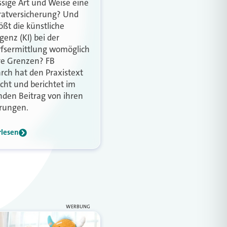
ssige Art und Weise eine
atversicherung? Und
ößt die künstliche
igenz (KI) bei der
fsermittlung womöglich
re Grenzen? FB
rch hat den Praxistext
ht und berichtet im
nden Beitrag von ihren
rungen.
rlesen
WERBUNG