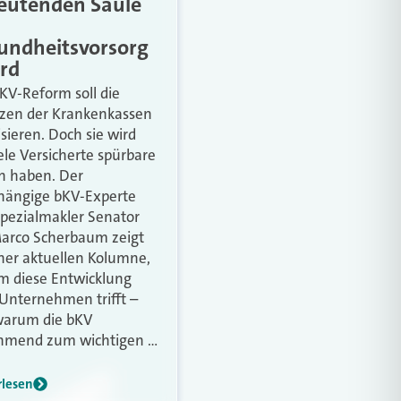
eutenden Säule
undheitsvorsorg
ird
KV-Reform soll die
zen der Krankenkassen
isieren. Doch sie wird
iele Versicherte spürbare
n haben. Der
ängige bKV-Experte
pezialmakler Senator
Marco Scherbaum zeigt
iner aktuellen Kolumne,
 diese Entwicklung
Unternehmen trifft –
warum die bKV
hmend zum wichtigen …
rlesen