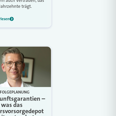
rn auch Vertrauen, das
Jahrzehnte trägt.
rlesen
FOLGEPLANUNG
unftsgarantien –
 was das
ersvorsorgedepot