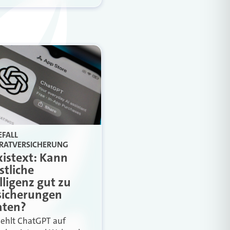
EFALL
RATVERSICHERUNG
xistext: Kann
stliche
lligenz gut zu
sicherungen
aten?
ehlt ChatGPT auf