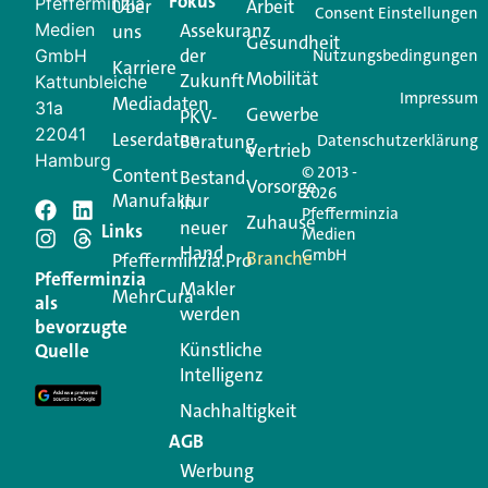
Fokus
Pfefferminzia
Über
Arbeit
Consent Einstellungen
Medien
Assekuranz
uns
Gesundheit
der
GmbH
Nutzungsbedingungen
Karriere
Mobilität
Zukunft
Kattunbleiche
Impressum
Mediadaten
31a
Gewerbe
PKV-
22041
Leserdaten
Beratung
Datenschutzerklärung
Vertrieb
Hamburg
© 2013 -
Content
Bestand
Vorsorge
2026
Manufaktur
in
Pfefferminzia
Zuhause
neuer
Links
Medien
Hand
GmbH
Branche
Pfefferminzia.Pro
Pfefferminzia
Makler
MehrCura
als
werden
bevorzugte
Künstliche
Quelle
Intelligenz
Nachhaltigkeit
AGB
Werbung