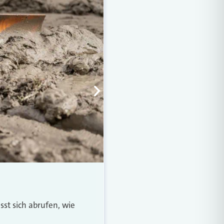
NATURGEFAHREN
Aktuare erwarten k
Eine Pflichtversicherung f
sst sich abrufen, wie
Versicherungsmathematiker