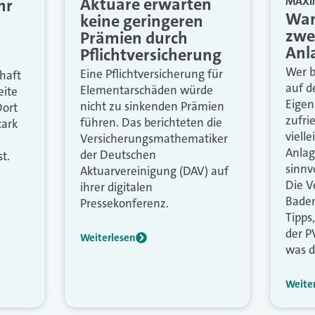
Aktuare erwarten
MAXI
hr
Wan
keine geringeren
zwe
Prämien durch
Anl
Pflichtversicherung
Wer b
Eine Pflichtversicherung für
haft
auf d
Elementarschäden würde
eite
Eigen
nicht zu sinkenden Prämien
Dort
zufri
führen. Das berichteten die
tark
viell
Versicherungsmathematiker
Anlag
der Deutschen
t.
sinnv
Aktuarvereinigung (DAV) auf
Die V
ihrer digitalen
Baden
Pressekonferenz.
Tipps
der P
Weiterlesen
was d
Weite