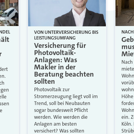
NDEL
NACH 
VON UNTERVERSICHERUNG BIS
LEISTUNGSUMFANG
ält
Geb
Versicherung für
mus
Photovoltaik-
r
Mie
Anlagen: Was
Nach 
Makler in der
miete
dert
Beratung beachten
Wohn
en.
sollten
vorüb
ch
Photovoltaik zur
wohne
egen
Stromerzeugung liegt voll im
Höhe 
elle
Trend, soll bei Neubauten
forde
ossen
sogar bundesweit Pflicht
Wohn
ie
werden. Wie werden die
ein. 
Anlagen am besten
Köln.
versichert? Was sollten
Strüb