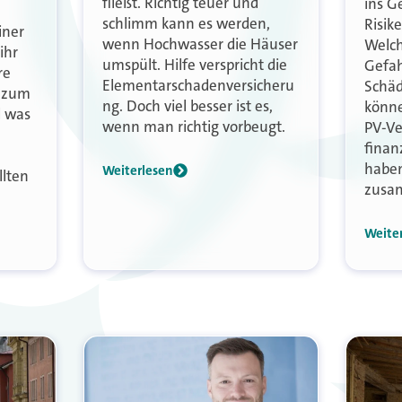
fließt. Richtig teuer und
ins G
schlimm kann es werden,
Risike
iner
wenn Hochwasser die Häuser
Welch
ihr
umspült. Hilfe verspricht die
Gefah
re
Elementarschadenversicheru
Schäd
 zum
ng. Doch viel besser ist es,
könne
 was
wenn man richtig vorbeugt.
PV-Ve
finan
haben
Weiterlesen
lten
zusa
Weite