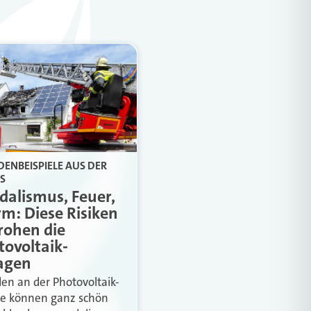
ENBEISPIELE AUS DER
S
dalismus, Feuer,
rm: Diese Risiken
rohen die
tovoltaik-
agen
en an der Photovoltaik-
e können ganz schön