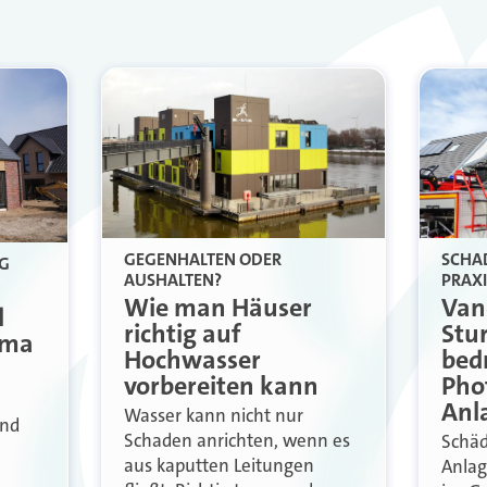
GEGENHALTEN ODER
SCHAD
G
AUSHALTEN?
PRAXI
Wie man Häuser
Van
d
richtig auf
Stu
ema
Hochwasser
bed
vorbereiten kann
Pho
Anl
Wasser kann nicht nur
und
Schaden anrichten, wenn es
Schäd
aus kaputten Leitungen
Anlag