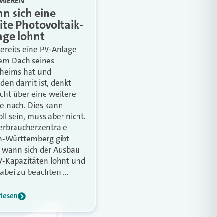
MIEREN
n sich eine
ite Photovoltaik-
age lohnt
ereits eine PV-Anlage
em Dach seines
heims hat und
eden damit ist, denkt
eicht über eine weitere
e nach. Dies kann
oll sein, muss aber nicht.
erbraucherzentrale
-Württemberg gibt
, wann sich der Ausbau
V-Kapazitäten lohnt und
abei zu beachten …
rlesen