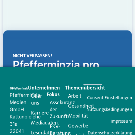
NICHT VERPASSEN!
Pfefferminzia.pro
Eine Plattform, die liefert: aktuelle Informationen,
praktische Services und einen einzigartigen Content-
Unternehmen
Im
Themenübersicht
Creator für Ihre Kundenkommunikation. Alles, was
Fokus
Pfefferminzia
Über
Arbeit
Ihren Vertriebsalltag leichter macht. Mit nur einem
Consent Einstellungen
Medien
Assekuranz
uns
Login.
Gesundheit
der
GmbH
Nutzungsbedingungen
Karriere
Mobilität
Zukunft
Jetzt anmelden
Kattunbleiche
Impressum
Mediadaten
31a
Gewerbe
PKV-
22041
Leserdaten
Beratung
Datenschutzerklärung