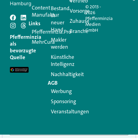
Vertrieb
Hamburg
© 2013 -
Content
Bestand
Vorsorge
2026
Manufaktur
in
Pfefferminzia
Schreiben Sie einen
Zuhause
neuer
Links
Medien
Hand
GmbH
Branche
Kommentar
Pfefferminzia.Pro
Pfefferminzia
Makler
MehrCura
als
werden
Ihre E-Mail-Adresse wird nicht veröffentlicht.
bevorzugte
Erforderliche Felder sind mit
*
markiert
Künstliche
Quelle
Intelligenz
Kommentar
*
Nachhaltigkeit
AGB
Werbung
Sponsoring
Veranstaltungen