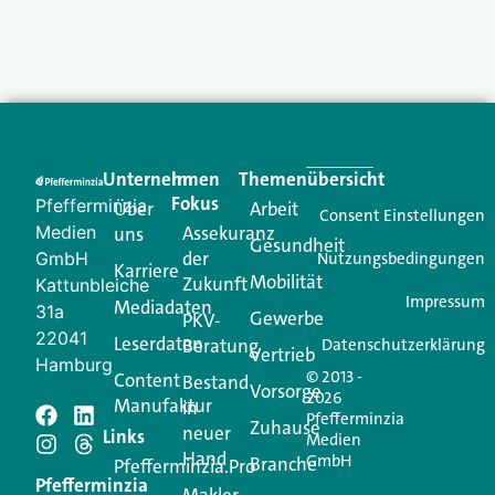
Unternehmen
Im
Themenübersicht
Fokus
Pfefferminzia
Über
Arbeit
Consent Einstellungen
Medien
Assekuranz
uns
Gesundheit
der
GmbH
Nutzungsbedingungen
Karriere
Mobilität
Zukunft
Kattunbleiche
Impressum
Mediadaten
31a
Gewerbe
PKV-
22041
Leserdaten
Beratung
Datenschutzerklärung
Vertrieb
Hamburg
© 2013 -
Content
Bestand
Vorsorge
2026
Manufaktur
in
Pfefferminzia
Zuhause
neuer
Links
Medien
Hand
GmbH
Branche
Pfefferminzia.Pro
Pfefferminzia