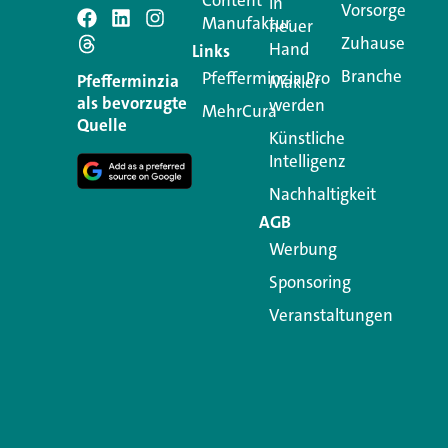
Content
in
Vorsorge
Manufaktur
Schreiben Si
neuer
Zuhause
Hand
Links
Branche
Pfefferminzia.Pro
Ihre E-Mail-Adresse wird n
Pfefferminzia
Makler
als bevorzugte
werden
MehrCura
Kommentar
*
Quelle
Künstliche
Intelligenz
Nachhaltigkeit
AGB
Werbung
Sponsoring
Veranstaltungen
Name
*