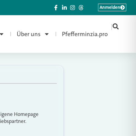
Anmelden
|
Über uns
Pfefferminzia.pro
e eigene Homepage
iebspartner.