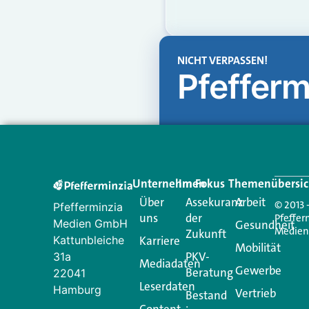
NICHT VERPASSEN!
Pfefferm
Unternehmen
Im Fokus
Themenübersic
Über
Assekuranz
Arbeit
© 2013 
Pfefferminzia
uns
der
Pfeffer
Medien GmbH
Gesundheit
Medie
Zukunft
Kattunbleiche
Karriere
Mobilität
PKV-
31a
Mediadaten
Gewerbe
Beratung
22041
Leserdaten
Hamburg
Vertrieb
Bestand