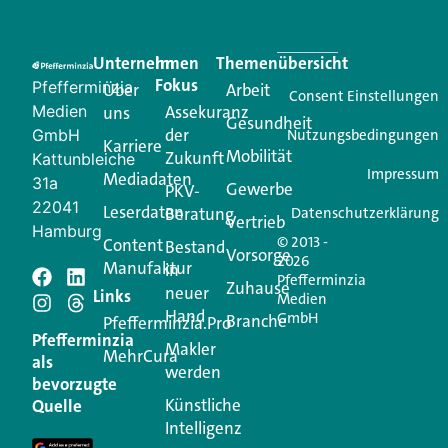
Unternehmen
Im
Themenübersicht
Fokus
Pfefferminzia
Über
Arbeit
Consent Einstellungen
Medien
Assekuranz
uns
Gesundheit
der
GmbH
Nutzungsbedingungen
Karriere
Mobilität
Zukunft
Kattunbleiche
Impressum
Mediadaten
31a
Gewerbe
PKV-
22041
Leserdaten
Beratung
Datenschutzerklärung
Vertrieb
Hamburg
© 2013 -
Content
Bestand
Vorsorge
2026
Manufaktur
in
Pfefferminzia
Zuhause
neuer
Links
Medien
Hand
GmbH
Branche
Pfefferminzia.Pro
Pfefferminzia
Makler
MehrCura
als
werden
bevorzugte
Künstliche
Quelle
Intelligenz