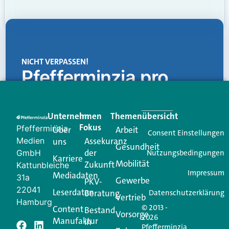
NICHT VERPASSEN!
Pfefferminzia.pro
Eine Plattform, die liefert: aktuelle Informationen,
praktische Services und einen einzigartigen Content-
Unternehmen
Im
Themenübersicht
Creator für Ihre Kundenkommunikation. Alles, was
Fokus
Pfefferminzia
Über
Arbeit
Ihren Vertriebsalltag leichter macht. Mit nur einem
Consent Einstellungen
Medien
Assekuranz
uns
Login.
Gesundheit
der
GmbH
Nutzungsbedingungen
Karriere
Mobilität
Zukunft
Jetzt anmelden
Kattunbleiche
Impressum
Mediadaten
31a
Gewerbe
PKV-
22041
Leserdaten
Beratung
Datenschutzerklärung
Vertrieb
Hamburg
© 2013 -
Content
Bestand
Vorsorge
2026
Manufaktur
in
Pfefferminzia