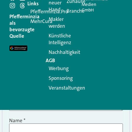
Schreiben Sie einen
Zuhause
neuer
Links
Medien
Hand
GmbH
Branche
Kommentar
Pfefferminzia.Pro
Pfefferminzia
Makler
MehrCura
als
werden
Ihre E-Mail-Adresse wird nicht veröffentlicht.
bevorzugte
Erforderliche Felder sind mit
*
markiert
Künstliche
Quelle
Intelligenz
Kommentar
*
Nachhaltigkeit
AGB
Werbung
Sponsoring
Veranstaltungen
Name
*