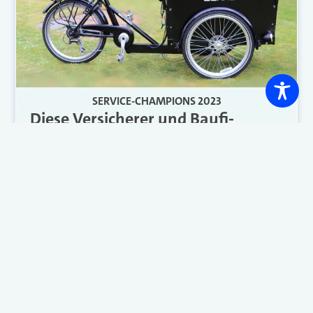
SERVICE-CHAMPIONS 2023
Diese Versicherer und Baufi-
Spezialisten bieten den besten
Service
Eine neue Rangliste des Marktforschers Service
Value befasst sich damit, welchen Service
Dienstleister bieten. 420 Branchen tauchen
darin auf – weshalb wir hier die besten
Dienstleister unter den Versicherern,
Investmentgesellschaften und
Immobilienspezialisten herauspicken.
Weiterlesen