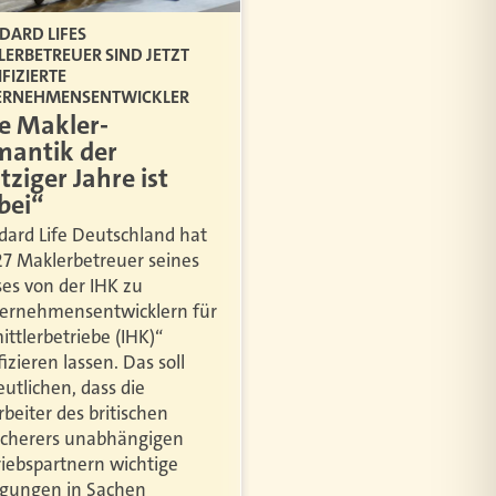
DARD LIFES
ERBETREUER SIND JETZT
IFIZIERTE
ERNEHMENSENTWICKLER
e Makler-
antik der
tziger Jahre ist
bei“
dard Life Deutschland hat
 27 Maklerbetreuer seines
es von der IHK zu
ernehmensentwicklern für
ittlerbetriebe (IHK)“
fizieren lassen. Das soll
eutlichen, dass die
rbeiter des britischen
icherers unabhängigen
riebspartnern wichtige
gungen in Sachen