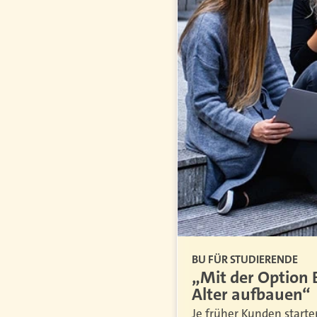
WERBUNG
BU FÜR STUDIERENDE
„Mit der Option 
Alter aufbauen“
nt die Vorteile einer
Renditechancen.
Je früher Kunden starte