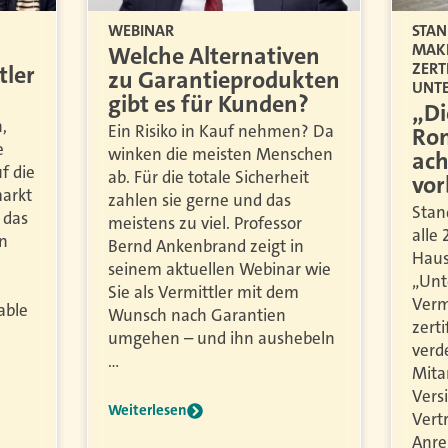
WEBINAR
STAN
MAKL
Welche Alternativen
ZERT
tler
zu Garantieprodukten
UNT
gibt es für Kunden?
„Di
,
Ein Risiko in Kauf nehmen? Da
Rom
e
winken die meisten Menschen
ach
f die
ab. Für die totale Sicherheit
vor
arkt
zahlen sie gerne und das
Stan
 das
meistens zu viel. Professor
alle
en
Bernd Ankenbrand zeigt in
Haus
seinem aktuellen Webinar wie
„Unt
Sie als Vermittler mit dem
Verm
able
Wunsch nach Garantien
zerti
umgehen – und ihn aushebeln
verd
…
Mita
Vers
Weiterlesen
Vert
Anre