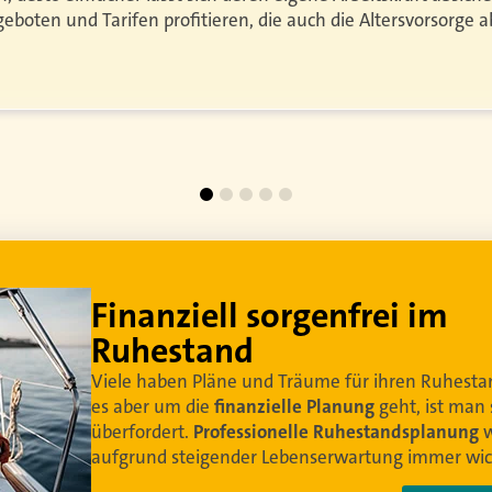
eboten und Tarifen profitieren, die auch die Altersvorsorge a
Lebe dein bestes Leben
Um sorgenfrei in den Ruhestand zu blicken, braucht
es
professionelle Ruhestandsplanung
. Damit Ihre
Kundinnen und Kunden
ihr bestes Leben leben könne
Video anschaue