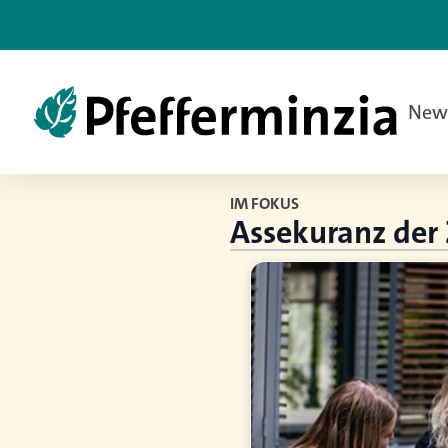
New
IM FOKUS
Assekuranz der