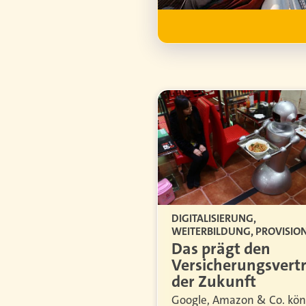
fahren
DIGITALISIERUNG,
WEITERBILDUNG, PROVISIO
Das prägt den
Versicherungsvertr
der Zukunft
Google, Amazon & Co. kö