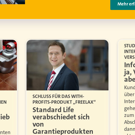
STUD
INTE
VER
Inf
ja,
abe
Kund
über
SCHLUSS FÜR DAS WITH-
Inte
NEN
PROFITS-PRODUKT „FREELAX“
gehe
Standard Life
zum 
ieb
verabschiedet sich
Absc
von
dann
Garantieprodukten
nnten