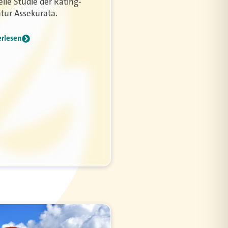
elle Studie der Rating-
tur Assekurata.
erlesen