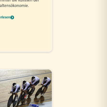
 hinter die Kulissen der
altensökonomie.
erlesen