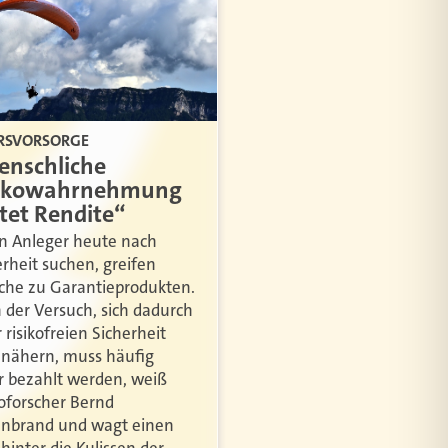
ERSVORSORGE
nschliche
sikowahrnehmung
tet Rendite“
 Anleger heute nach
erheit suchen, greifen
he zu Garantieprodukten.
 der Versuch, sich dadurch
 risikofreien Sicherheit
nähern, muss häufig
r bezahlt werden, weiß
koforscher Bernd
nbrand und wagt einen