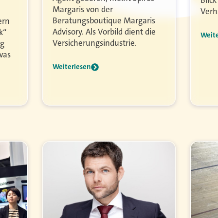
Blick
Margaris von der
Verh
Beratungsboutique Margaris
ern
Advisory. Als Vorbild dient die
k“
Weit
Versicherungsindustrie.
ng
 was
Weiterlesen