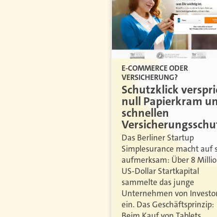
E-COMMERCE ODER
VERSICHERUNG?
Schutzklick verspri
null Papierkram u
schnellen
Versicherungsschu
Das Berliner Startup
Simplesurance macht auf s
aufmerksam: Über 8 Milli
US-Dollar Startkapital
sammelte das junge
Unternehmen von Investo
ein. Das Geschäftsprinzip:
Beim Kauf von Tablets,