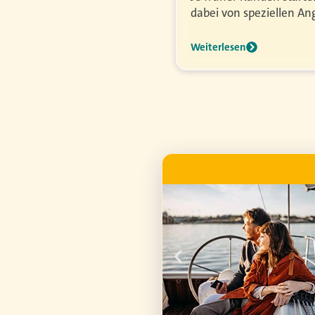
dabei von speziellen Ang
Weiterlesen
WERBUNG
and. Wenn
 schnell
wird
htiger.