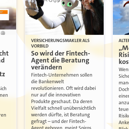
VERSICHERUNGSMAKLER ALS
ALT
VORBILD
„Me
cht
So wird der Fintech-
Ri
nd
Agent die Beratung
kos
verändern
Wenn
tz
Fintech-Unternehmen sollen
Sich
die Bankenwelt
manc
revolutionieren. Oft wird dabei
ich
Doch
nur auf die innovativen
onen
einer
Produkte geschaut. Da deren
anzu
Vielfalt schnell unübersichtlich
teue
werden dürfte, ist Beratung
ren
Risi
gefragt – und der Fintech-
Anke
Agent geboren, meint Spiros