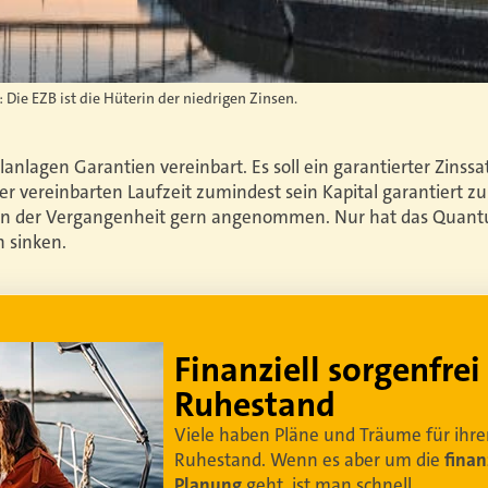
 Die EZB ist die Hüterin der niedrigen Zinsen.
lanlagen Garantien vereinbart. Es soll ein garantierter Zin
er vereinbarten Laufzeit zumindest sein Kapital garantiert z
n der Vergangenheit gern angenommen. Nur hat das Quantu
n sinken.
Lebe dein bestes Leben
Um sorgenfrei in den Ruhestand zu blicken,
braucht es
professionelle Ruhestandsplanung
.
Damit Ihre Kundinnen und Kunden
ihr bestes
Leben leben können
.