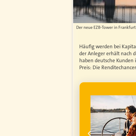
Der neue EZB-Tower in Frankfurt:
Häufig werden bei Kapita
der Anleger erhält nach d
haben deutsche Kunden i
Preis: Die Renditechance
WERBUNG
genfrei im
ume für ihren
um die
finanzielle
ell