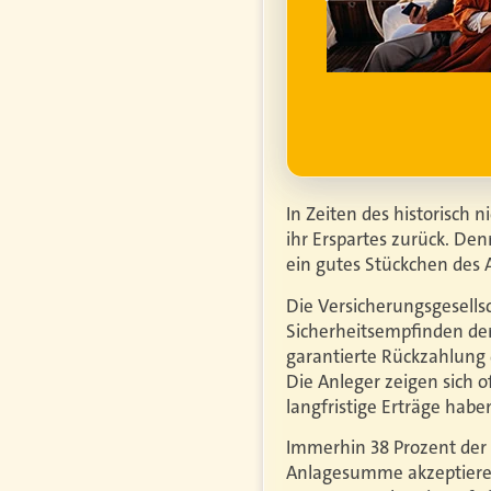
ufgrund steigender
htiger.
Mehr erfahren
In Zeiten des historisch 
ihr Erspartes zurück. Den
ein gutes Stückchen des 
Die Versicherungsgesells
Sicherheitsempfinden der
garantierte Rückzahlung 
Die Anleger zeigen sich 
langfristige Erträge habe
Immerhin 38 Prozent der
Anlagesumme akzeptieren