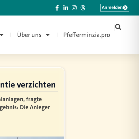
Anmelden
|
Über uns
Pfefferminzia.pro
ntie verzichten
alanlagen, fragte
rgebnis: Die Anleger