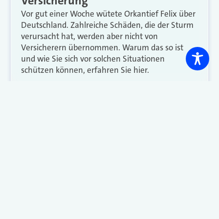
Versicherung
Vor gut einer Woche wütete Orkantief Felix über
Deutschland. Zahlreiche Schäden, die der Sturm
verursacht hat, werden aber nicht von
Versicherern übernommen. Warum das so ist
und wie Sie sich vor solchen Situationen
schützen können, erfahren Sie hier.
Weiterlesen
<
1
…
48
49
50
51
52
…
54
>
Unternehmen
Im
Themenübersicht