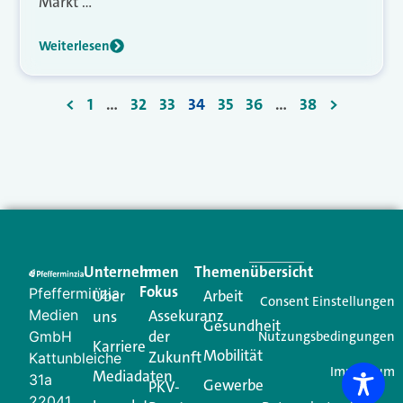
Markt …
Weiterlesen
<
1
…
32
33
34
35
36
…
38
>
Unternehmen
Im
Themenübersicht
Fokus
Pfefferminzia
Über
Arbeit
Consent Einstellungen
Medien
Assekuranz
uns
Gesundheit
der
GmbH
Nutzungsbedingungen
Karriere
Mobilität
Zukunft
Kattunbleiche
Impressum
Mediadaten
31a
Gewerbe
PKV-
22041