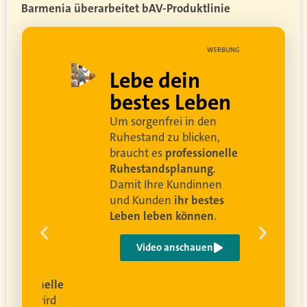
Barmenia überarbeitet bAV-Produktlinie
UNG
WERBUNG
ell
Lebe dein
rei
bestes Leben
Um sorgenfrei in den
and
Ruhestand zu blicken,
braucht es
professionelle
Ruhestandsplanung
.
Damit Ihre Kundinnen
ren
und Kunden
ihr bestes
Leben leben können
.
 um
e
Video anschauen
ist
rofessionelle
lanung
wird