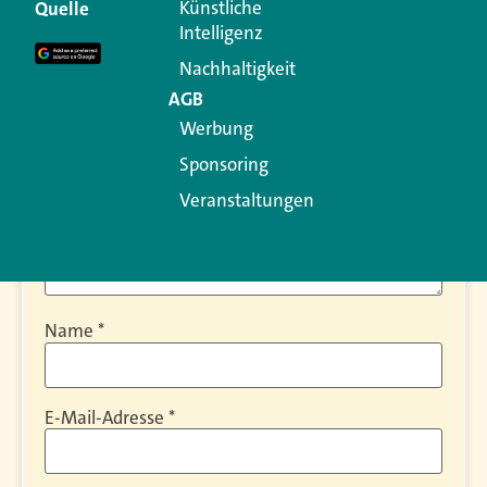
Künstliche
Quelle
Erforderliche Felder sind mit
*
markiert
Intelligenz
Kommentar
*
Nachhaltigkeit
AGB
Werbung
Sponsoring
Veranstaltungen
Name
*
E-Mail-Adresse
*