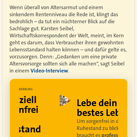
Wenn überall von Altersarmut und einem
sinkendem Rentenniveau die Rede ist, klingt das
bedrohlich – da tut ein nüchterner Blick auf die
Sachlage gut. Karsten Seibel,
Wirtschaftskorrespondent der Welt, meint, im Kern
geht es darum, dass Verbraucher ihren gewohnten
Lebensstandard halten können – und dafür gelte es,
vorzusorgen. Denn: „Gedanken um eine private
Altersvorsorge sollten sich alle machen“, sagt Seibel
in einem
Video-Interview
.
UNG
WERBUNG
ell
Lebe dein
rei
bestes Leben
Um sorgenfrei in den
and
Ruhestand zu blicken,
braucht es
professionelle