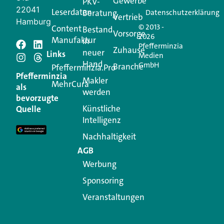
Gewerbe
PKV-
22041
Leserdaten
Beratung
Datenschutzerklärung
Vertrieb
Hamburg
© 2013 -
Content
Bestand
Vorsorge
2026
Manufaktur
in
Pfefferminzia
Zuhause
neuer
Schreiben Sie einen
Links
Medien
Hand
GmbH
Branche
Pfefferminzia.Pro
Kommentar
Pfefferminzia
Makler
MehrCura
als
werden
bevorzugte
Ihre E-Mail-Adresse wird nicht veröffentlicht.
Künstliche
Quelle
Erforderliche Felder sind mit
*
markiert
Intelligenz
Kommentar
*
Nachhaltigkeit
AGB
Werbung
Sponsoring
Veranstaltungen