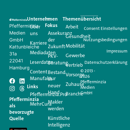
Eine Plattform, die liefert: aktuelle Informationen,
praktische Services und einen einzigartigen Content-
Unternehmen
Im
Themenübersicht
Creator für Ihre Kundenkommunikation. Alles, was
Fokus
Pfefferminzia
Über
Arbeit
Ihren Vertriebsalltag leichter macht. Mit nur einem
Consent Einstellungen
Medien
Assekuranz
uns
Login.
Gesundheit
der
GmbH
Nutzungsbedingungen
Karriere
Mobilität
Zukunft
Jetzt anmelden
Kattunbleiche
Impressum
Mediadaten
31a
Gewerbe
PKV-
22041
Leserdaten
Beratung
Datenschutzerklärung
Vertrieb
Hamburg
© 2013 -
Content
Bestand
Vorsorge
2026
Manufaktur
in
Pfefferminzia
Schreiben Sie einen
Zuhause
neuer
Links
Medien
Hand
GmbH
Branche
Kommentar
Pfefferminzia.Pro
Pfefferminzia
Makler
MehrCura
als
werden
Ihre E-Mail-Adresse wird nicht veröffentlicht.
bevorzugte
Erforderliche Felder sind mit
*
markiert
Künstliche
Quelle
Intelligenz
Kommentar
*