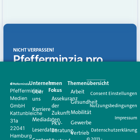
NICHT VERPASSEN!
Pfefferminzia.pro
Eine Plattform, die liefert: aktuelle Informationen,
praktische Services und einen einzigartigen Content-
Unternehmen
Im
Themenübersicht
Creator für Ihre Kundenkommunikation. Alles, was
Fokus
Pfefferminzia
Über
Arbeit
Ihren Vertriebsalltag leichter macht. Mit nur einem
Consent Einstellungen
Medien
Assekuranz
uns
Login.
Gesundheit
der
GmbH
Nutzungsbedingungen
Karriere
Mobilität
Zukunft
Jetzt anmelden
Kattunbleiche
Impressum
Mediadaten
31a
Gewerbe
PKV-
22041
Leserdaten
Beratung
Datenschutzerklärung
Vertrieb
Hamburg
© 2013 -
Content