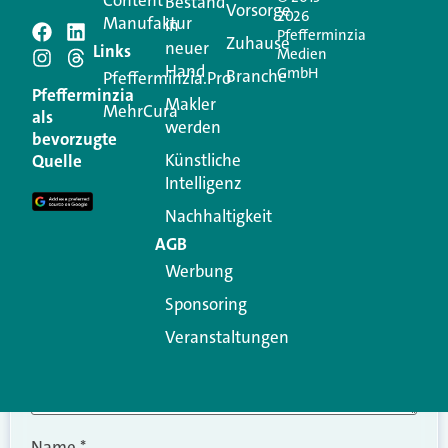
Bestand
Vorsorge
2026
Manufaktur
in
Pfefferminzia
Schreiben Sie einen
Zuhause
neuer
Links
Medien
Hand
GmbH
Branche
Kommentar
Pfefferminzia.Pro
Pfefferminzia
Makler
MehrCura
als
werden
Ihre E-Mail-Adresse wird nicht veröffentlicht.
bevorzugte
Erforderliche Felder sind mit
*
markiert
Künstliche
Quelle
Intelligenz
Kommentar
*
Nachhaltigkeit
AGB
Werbung
Sponsoring
Veranstaltungen
Name
*