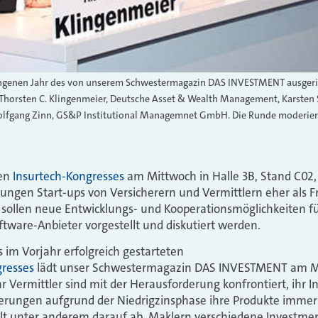
ngenen Jahr des von unserem Schwestermagazin DAS INVESTMENT ausger
: Thorsten C. Klingenmeier, Deutsche Asset & Wealth Management, Karste
lfgang Zinn, GS&P Institutional Managemnet GmbH. Die Runde moderier
uen
Insurtech-Kongresses
am Mittwoch in Halle 3B, Stand C02, 
jungen Start-ups von Versicherern und Vermittlern eher als F
sollen neue Entwicklungs- und Kooperationsmöglichkeiten für
ftware-Anbieter vorgestellt und diskutiert werden.
 im Vorjahr erfolgreich gestarteten
resses
lädt unser Schwestermagazin DAS INVESTMENT am Mit
 Vermittler sind mit der Herausforderung konfrontiert, ihr 
erungen aufgrund der Niedrigzinsphase ihre Produkte immer
elt unter anderem darauf ab, Maklern verschiedene Investm