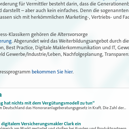
orderung für Vermittler besteht darin, dass die Generationen
d darstellt – aber auch kein einfaches. Denn die sogenannten
lassen sich mit herkömmlichen Marketing-, Vertriebs- und F
ess-Klassikern gehören die Altersvorsorge
herung
. Abgerundet wird das Weiterbildungsangebot durch di
, Best Practice, Digitale Maklerkommunikation und IT, Gew
eld Gewerbe/Industrie/Leben, Nachfolgeplanung, Transpare
ngressprogramm
bekommen Sie hier
.
a
g hat nichts mit dem Vergütungsmodell zu tun“
 in Deutschland das Honoraranlageberatungsgesetz in Kraft. Die Zahl der…
i digitalem Versicherungsmakler Clark ein
rfolgreich am Markt gestartet und stoßen bei Kunden und Produktpartnern…