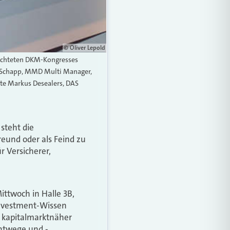
© Oliver Lepold
ichteten DKM-Kongresses
n Schapp, MMD Multi Manager,
te Markus Desealers, DAS
steht die
reund oder als Feind zu
 Versicherer,
twoch in Halle 3B,
Investment-Wissen
 kapitalmarktnäher
entwege und -