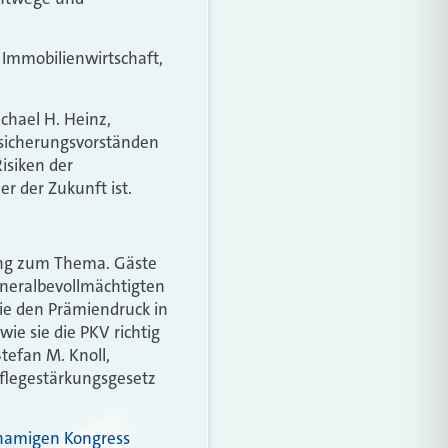
 Immobilienwirtschaft,
chael H. Heinz,
rsicherungsvorständen
isiken der
r der Zukunft ist.
ung zum Thema. Gäste
neralbevollmächtigten
die den Prämiendruck in
wie sie die PKV richtig
tefan M. Knoll,
Pflegestärkungsgesetz
namigen Kongress