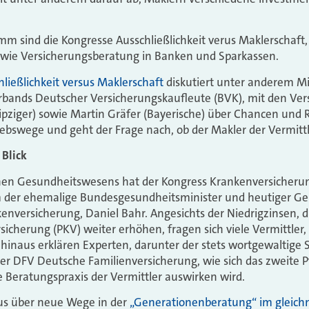
m sind die Kongresse Ausschließlichkeit verus Maklerschaft,
wie Versicherungsberatung in Banken und Sparkassen.
hließlichkeit versus Maklerschaft
diskutiert unter anderem Mi
rbands Deutscher Versicherungskaufleute (BVK), mit den Ve
eipziger) sowie Martin Gräfer (Bayerische) über Chancen und R
iebswege und geht der Frage nach, ob der Makler der Vermittle
 Blick
chen Gesundheitswesens hat der Kongress Krankenversicher
m der ehemalige Bundesgesundheitsminister und heutiger Ge
nkenversicherung, Daniel Bahr. Angesichts der Niedrigzinsen, 
icherung (PKV) weiter erhöhen, fragen sich viele Vermittler, 
 hinaus erklären Experten, darunter der stets wortgewaltige S
er DFV Deutsche Familienversicherung, wie sich das zweite 
e Beratungspraxis der Vermittler auswirken wird.
aus über neue Wege in der
„Generationenberatung“ im gleich