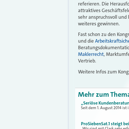
referieren. Die Herausf
attraktives Geschäftsfel
sehr anspruchsvoll und 
weiteres gewinnen.
Fast schon zu den Kongr
und die
Arbeitskraftsic
Beratungsdokumentation
Maklerrecht
, Marktumf
Vertrieb.
Weitere Infos zum Ko
Mehr zum Them
„Seriöse Kundenberatun
Seit dem 1. August 2014 ist
ProSiebenSat.1 steigt be
„Wir sind mit Clark sehr e