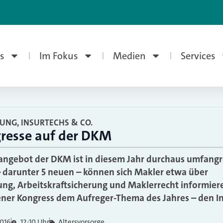
s
Im Fokus
Medien
Services
UNG, INSURTECHS & CO.
resse auf der DKM
angebot der DKM ist in diesem Jahr durchaus umfang
 darunter 5 neuen – können sich Makler etwa über
g, Arbeitskraftsicherung und Maklerrecht informiere
ener Kongress dem Aufreger-Thema des Jahres – den In
2016
12:10 Uhr
Altersvorsorge