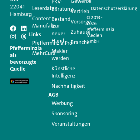
Gewerbe
PKV-
22041
Leserdaten
Beratung
Datenschutzerklärung
Vertrieb
Hamburg
© 2013 -
Content
Bestand
Vorsorge
2026
Manufaktur
in
Pfefferminzia
Schreiben Sie einen
Zuhause
neuer
Links
Medien
Hand
GmbH
Branche
Kommentar
Pfefferminzia.Pro
Pfefferminzia
Makler
MehrCura
als
werden
Ihre E-Mail-Adresse wird nicht veröffentlicht.
bevorzugte
Erforderliche Felder sind mit
*
markiert
Künstliche
Quelle
Intelligenz
Kommentar
*
Nachhaltigkeit
AGB
Werbung
Sponsoring
Veranstaltungen