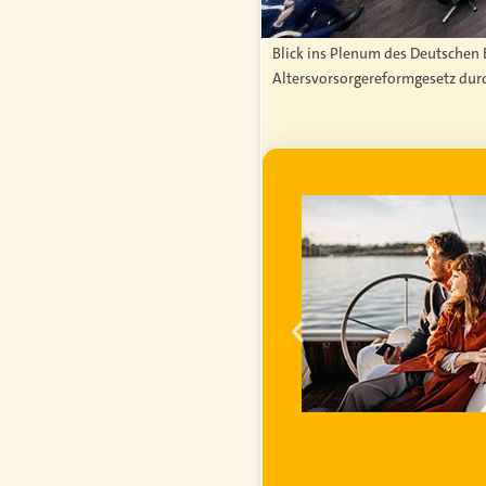
Blick ins Plenum des Deutschen B
Altersvorsorgereformgesetz du
WERBUNG
ei im
ihren
inanzielle
 steigender
r erfahren