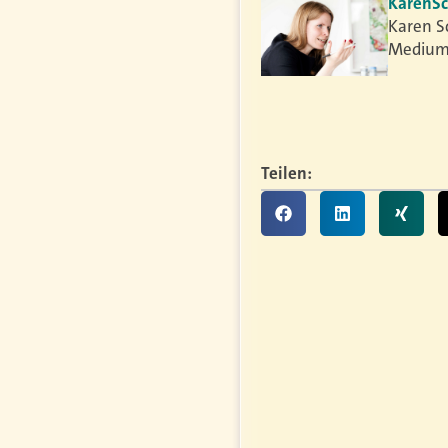
Karen
S
Karen S
Medium
Teilen: