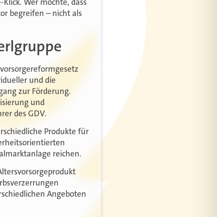
-Klick. Wer möchte, dass
or begreifen – nicht als
ierlgruppe
rsvorsorgereformgesetz
vidueller und die
ugang zur Förderung.
isierung und
ührer des GDV.
schiedliche Produkte für
rheitsorientierten
almarktanlage reichen.
 Altersvorsorgeprodukt
werbsverzerrungen
rschiedlichen Angeboten