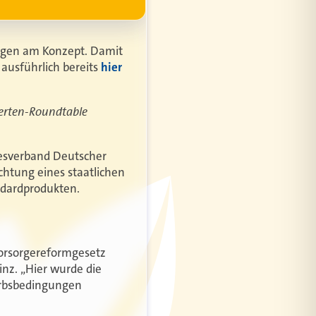
ngen am Konzept. Damit
ausführlich bereits
hier
perten-Roundtable
desverband Deutscher
chtung eines staatlichen
ndardprodukten.
svorsorgereformgesetz
inz. „Hier wurde die
erbsbedingungen