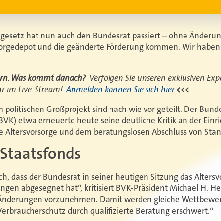
mgesetz hat nun auch den Bundesrat passiert – ohne Änderu
sorgedepot und die geänderte Förderung kommen. Wir haben 
tern. Was kommt danach?
Verfolgen Sie unseren exklusiven Ex
hr im Live-Stream!
Anmelden können Sie sich hier.
<<<
politischen Großprojekt sind nach wie vor geteilt. Der Bun
VK) etwa erneuerte heute seine deutliche Kritik an der Einri
e Altersvorsorge und dem beratungslosen Abschluss von Sta
t Staatsfonds
ich, dass der Bundesrat in seiner heutigen Sitzung das Alter
gen abgesegnet hat“, kritisiert BVK-Präsident Michael H. He
e Änderungen vorzunehmen. Damit werden gleiche Wettbew
erbraucherschutz durch qualifizierte Beratung erschwert.“