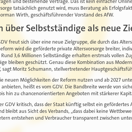
agen und bestehende Verträge. Das ist kein einfacher Online
rsorge tatsächlich genutzt wird, muss Beratung als Erfolgsfakt
Norman Wirth, geschäftsführender Vorstand des AfW.
h über Selbstständige als neue Z
DV freut sich über eine neue Zielgruppe, die durch das Alte
eform wird die geförderte private Altersvorsorge breiter, indi
. Rund 3,6 Millionen Selbständige erhalten erstmals vollen Z
räge bleiben geschützt. Genau diese Kombination aus Modern
ig“, sagt Moritz Schumann, stellvertretender Hauptgeschäftsf
ie neuen Möglichkeiten der Reform nutzen und ab 2027 unter
 anbieten, heißt es vom GDV. Die Bandbreite werde von siche
is hin zu chancenorientierten Angeboten mit stärkerer Kapit
er GDV kritisch, dass der Staat künftig selbst ein gefördertes
end bleibt aus Sicht des Verbands, „dass dabei keine Wettbe
etern entstehen und Verbraucher transparent zwischen unte