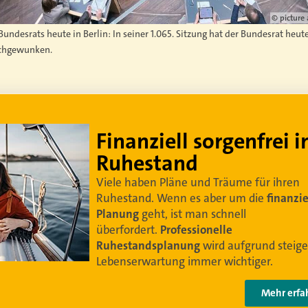
© picture
undesrats heute in Berlin: In seiner 1.065. Sitzung hat der Bundesrat heu
rchgewunken.
Lebe dein bestes Leben
Um sorgenfrei in den Ruhestand zu blicken,
braucht es
professionelle Ruhestandsplanung
.
Damit Ihre Kundinnen und Kunden
ihr bestes
Leben leben können
.
Video anschauen