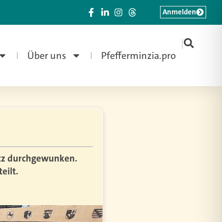
Anmelden
|
Über uns
Pfefferminzia.pro
tz durchgewunken.
eilt.