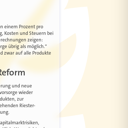
on einem Prozent pro
g, Kosten und Steuern bei
Berechnungen zeigen:
rge übrig als möglich.“
d zwar auf alle Produkte
 Reform
ierung und neue
svorsorge wieder
dukten, zur
ehenden Riester-
tung.
apitalmarktrisiken,