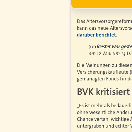
Das Altersvorsorgerefor
kann das neue Altersvor
darüber berichtet
.
>>>Riester war ges
am 12. Mai um 14 U
Die Meinungen zu diesem 
Versicherungskaufleute (B
gemanagten Fonds für di
BVK kritisier
„Es ist mehr als bedauerl
ohne wesentliche Änderun
Chance vertan, wichtig
untergraben und echter V