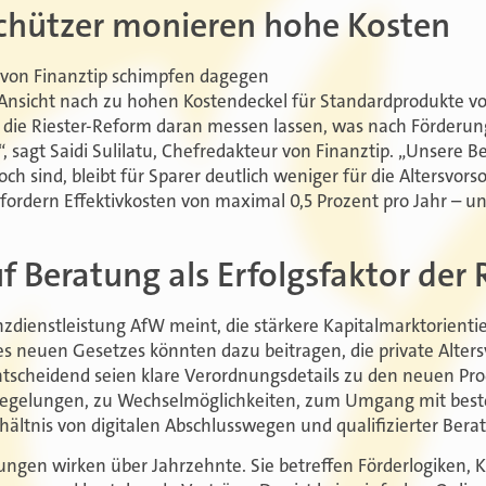
chützer monieren hohe Kosten
 von Finanztip schimpfen dagegen
 Ansicht nach zu hohen Kostendeckel für Standardprodukte v
 die Riester-Reform daran messen lassen, was nach Förderun
agt Saidi Sulilatu, Chefredakteur von Finanztip. „Unsere 
 sind, bleibt für Sparer deutlich weniger für die Altersvorso
fordern Effektivkosten von maximal 0,5 Prozent pro Jahr – un
 Beratung als Erfolgsfaktor der
dienstleistung AfW meint, die stärkere Kapitalmarktorient
s neuen Gesetzes könnten dazu beitragen, die private Alter
ntscheidend seien klare Verordnungsdetails zu den neuen Pro
enregelungen, zu Wechselmöglichkeiten, zum Umgang mit best
ältnis von digitalen Abschlusswegen und qualifizierter Bera
ungen wirken über Jahrzehnte. Sie betreffen Förderlogiken, K