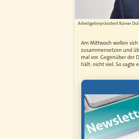
Arbeitgeberpräsident Rainer Du
Am Mittwoch wollen sich
zusammensetzen und über
mal vor. Gegenüber der D
hält: nicht viel. So sa
letter
mmen Sie als
anten
hen Arbeit,