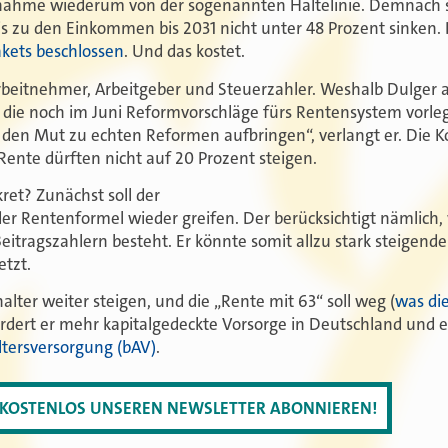
nahme wiederum von der sogenannten Haltelinie. Demnach s
s zu den Einkommen bis 2031 nicht unter 48 Prozent sinken.
kets beschlossen
. Und das kostet.
rbeitnehmer, Arbeitgeber und Steuerzahler. Weshalb Dulger a
die noch im Juni Reformvorschläge fürs Rentensystem vorlege
en Mut zu echten Reformen aufbringen“, verlangt er. Die K
 Rente dürften nicht auf 20 Prozent steigen.
kret? Zunächst soll der
der Rentenformel wieder greifen. Der berücksichtigt nämlich,
itragszahlern besteht. Er könnte somit allzu stark steigen
etzt.
ter weiter steigen, und die „Rente mit 63“ soll weg (
was die
rdert er mehr kapitalgedeckte Vorsorge in Deutschland und ei
Altersversorgung (bAV)
.
T KOSTENLOS UNSEREN NEWSLETTER ABONNIEREN!