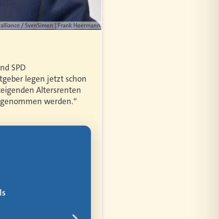
 alliance / SvenSimon | Frank Hoermann
und SPD
geber legen jetzt schon
teigenden Altersrenten
ausgenommen werden.“
bler
ür alles
rem