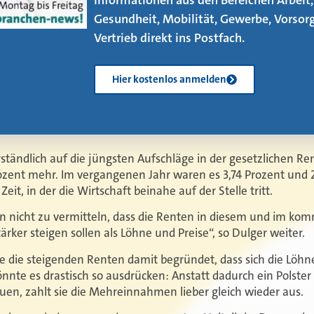
neuen eMagazin – jetzt mit vier neuen
Artikeln!
Kostenlos herunterladen
ständlich auf die jüngsten Aufschläge in der gesetzlichen Re
Prozent mehr. Im vergangenen Jahr waren es 3,74 Prozent und 
Zeit, in der die Wirtschaft beinahe auf der Stelle tritt.
ern nicht zu vermitteln, dass die Renten in diesem und im ko
ärker steigen sollen als Löhne und Preise“, so Dulger weiter.
te die steigenden Renten damit begründet, dass sich die Löhn
nte es drastisch so ausdrücken: Anstatt dadurch ein Polster 
n, zahlt sie die Mehreinnahmen lieber gleich wieder aus.