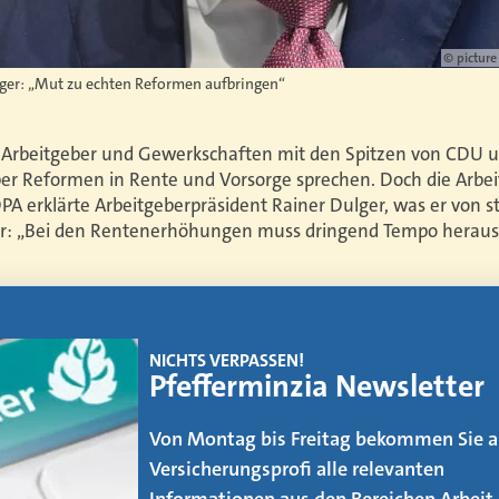
© picture
lger: „Mut zu echten Reformen aufbringen“
 Arbeitgeber und Gewerkschaften mit den Spitzen von CDU 
 Reformen in Rente und Vorsorge sprechen. Doch die Arbeit
PA erklärte Arbeitgeberpräsident Rainer Dulger, was er von s
gte er: „Bei den Rentenerhöhungen muss dringend Tempo her
EMAGAZIN
Makler werden
Der Weg vom AOler und Strukturvertrie
zum Makler ist kein leichter. Was es daf
zu beachten gibt, erfahren Sie in unse