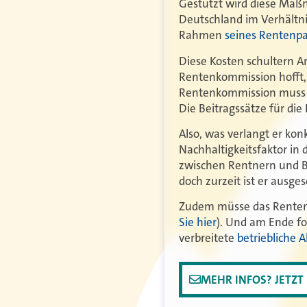
Gestützt wird diese Maß
Deutschland im Verhältni
Rahmen
seines Rentenpa
Diese Kosten schultern A
Rentenkommission hofft, 
Rentenkommission muss d
Die Beitragssätze für die
Also, was verlangt er kon
Nachhaltigkeitsfaktor in 
zwischen Rentnern und Be
doch zurzeit ist er ausges
Zudem müsse das Rentenal
Sie hier
). Und am Ende fo
verbreitete
betriebliche 
MEHR INFOS? JETZ