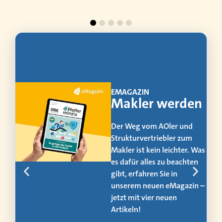
EMAGAZIN
Makler werden
Der Weg vom AOler und
Strukturvertriebler zum
Makler ist kein leichter. Was
es dafür alles zu beachten
us
gibt, erfahren Sie in
unserem neuen eMagazin –
jetzt mit vier neuen
Artikeln!