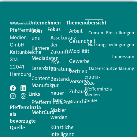
Unternehmen
Im
Themenübersicht
Fokus
Pfefferminzia
Über
Arbeit
Consent Einstellungen
Medien
Assekuranz
uns
Gesundheit
der
GmbH
Nutzungsbedingungen
Karriere
Mobilität
Zukunft
Kattunbleiche
Impressum
Mediadaten
31a
Gewerbe
PKV-
22041
Leserdaten
Beratung
Datenschutzerklärung
Vertrieb
Hamburg
© 2013 -
Content
Bestand
Vorsorge
2026
Manufaktur
in
Pfefferminzia
Zuhause
neuer
Links
Medien
Hand
GmbH
Branche
Pfefferminzia.Pro
Pfefferminzia
Makler
MehrCura
als
werden
bevorzugte
Künstliche
Quelle
Intelligenz