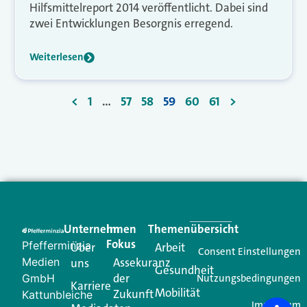
Hilfsmittelreport 2014 veröffentlicht. Dabei sind
zwei Entwicklungen Besorgnis erregend.
Weiterlesen
<
1
…
57
58
59
60
61
>
Unternehmen
Im
Themenübersicht
Fokus
Pfefferminzia
Über
Arbeit
Consent Einstellungen
Medien
Assekuranz
uns
Gesundheit
der
GmbH
Nutzungsbedingungen
Karriere
Mobilität
Zukunft
Kattunbleiche
Impressum