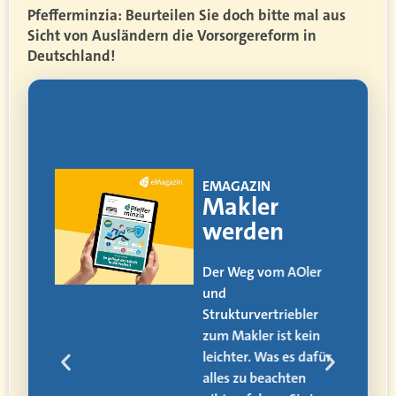
Pfefferminzia: Beurteilen Sie doch bitte mal aus
Sicht von Ausländern die Vorsorgereform in
Deutschland!
!
EMAGAZIN
ia
Makler
werden
itag
Der Weg vom AOler
und
alle
Strukturvertriebler
zum Makler ist kein
den
leichter. Was es dafür
alles zu beachten