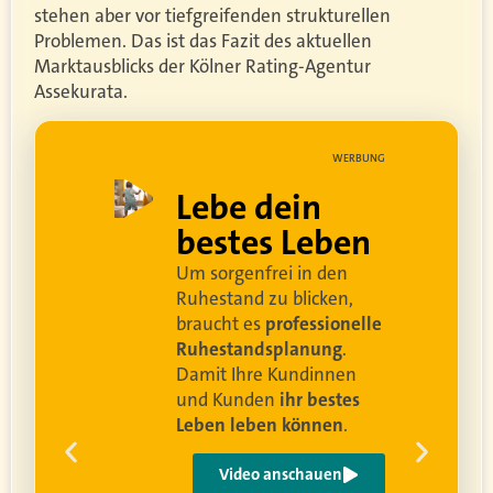
stehen aber vor tiefgreifenden strukturellen
Problemen. Das ist das Fazit des aktuellen
Marktausblicks der Kölner Rating-Agentur
Assekurata.
UNG
WERBUNG
ell
Lebe dein
rei
bestes Leben
Um sorgenfrei in den
and
Ruhestand zu blicken,
braucht es
professionelle
Ruhestandsplanung
.
Damit Ihre Kundinnen
ren
und Kunden
ihr bestes
Leben leben können
.
 um
e
Video anschauen
ist