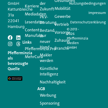
Gesundheit
der
GmbH
Nutzungsbedingungen
Karriere
Mobilität
Zukunft
Jetzt anmelden
Kattunbleiche
Impressum
Mediadaten
31a
Gewerbe
PKV-
22041
Leserdaten
Beratung
Datenschutzerklärung
Vertrieb
Hamburg
© 2013 -
Content
Bestand
Vorsorge
2026
Manufaktur
in
Pfefferminzia
Zuhause
neuer
Schreiben Sie einen
Links
Medien
Hand
GmbH
Branche
Pfefferminzia.Pro
Kommentar
Pfefferminzia
Makler
MehrCura
als
werden
bevorzugte
Ihre E-Mail-Adresse wird nicht veröffentlicht.
Künstliche
Quelle
Erforderliche Felder sind mit
*
markiert
Intelligenz
Kommentar
*
Nachhaltigkeit
AGB
Werbung
Sponsoring