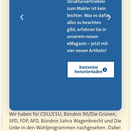
alle
Strukturvertriebler
zum Makler ist kein
den
leichter. Was es dafür
alles zu beachten
ät,
gibt, erfahren Sie in
 und
unserem neuen
eMagazin – jetzt mit
vier neuen Artikeln!
Kostenlos
herunterladen
Wir haben für CDU/CSU, Bündnis 90/Die Grünen,
SPD, FDP, AFD, Bündnis Sahra Wagenknecht und Die
Linke in den Wahlprogrammen nachgesehen. Dabei