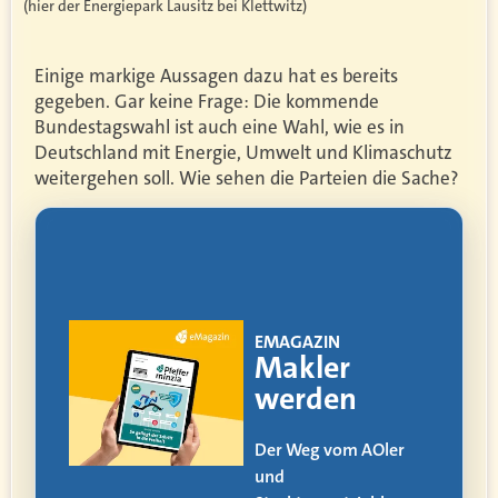
(hier der Energiepark Lausitz bei Klettwitz)
Einige markige Aussagen dazu hat es bereits
gegeben. Gar keine Frage: Die kommende
Bundestagswahl ist auch eine Wahl, wie es in
Deutschland mit Energie, Umwelt und Klimaschutz
weitergehen soll. Wie sehen die Parteien die Sache?
!
EMAGAZIN
ia
Makler
werden
itag
Der Weg vom AOler
und