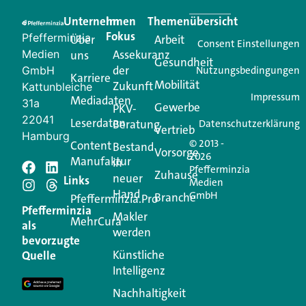
praktische Services und einen einzigartigen Content-
Unternehmen
Im
Themenübersicht
Creator für Ihre Kundenkommunikation. Alles, was
Fokus
Pfefferminzia
Über
Arbeit
Ihren Vertriebsalltag leichter macht. Mit nur einem
Consent Einstellungen
Medien
Assekuranz
uns
Login.
Gesundheit
der
GmbH
Nutzungsbedingungen
Karriere
Mobilität
Zukunft
Jetzt anmelden
Kattunbleiche
Impressum
Mediadaten
31a
Gewerbe
PKV-
22041
Leserdaten
Beratung
Datenschutzerklärung
Vertrieb
Hamburg
© 2013 -
Content
Bestand
Vorsorge
2026
Manufaktur
in
Pfefferminzia
Schreiben Sie einen
Zuhause
neuer
Links
Medien
Hand
GmbH
Branche
Kommentar
Pfefferminzia.Pro
Pfefferminzia
Makler
MehrCura
als
werden
Ihre E-Mail-Adresse wird nicht veröffentlicht.
bevorzugte
Erforderliche Felder sind mit
*
markiert
Künstliche
Quelle
Intelligenz
Kommentar
*
Nachhaltigkeit