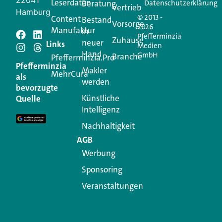
Leserdaten
Beratung
Datenschutzerklärung
Vertrieb
Hamburg
© 2013 -
Content
Bestand
Vorsorge
2026
Manufaktur
in
Pfefferminzia
Schreiben Sie einen
Zuhause
neuer
Links
Medien
Hand
GmbH
Branche
Kommentar
Pfefferminzia.Pro
Pfefferminzia
Makler
MehrCura
als
werden
Ihre E-Mail-Adresse wird nicht veröffentlicht.
bevorzugte
Erforderliche Felder sind mit
*
markiert
Künstliche
Quelle
Intelligenz
Kommentar
*
Nachhaltigkeit
AGB
Werbung
Sponsoring
Veranstaltungen