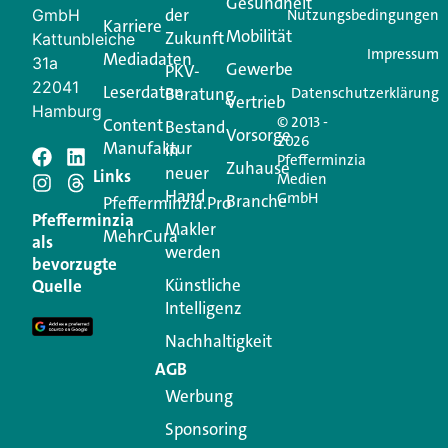
Gesundheit
der
GmbH
Nutzungsbedingungen
Karriere
Mobilität
Zukunft
Jetzt anmelden
Kattunbleiche
Impressum
Mediadaten
31a
Gewerbe
PKV-
22041
Leserdaten
Beratung
Datenschutzerklärung
Vertrieb
Hamburg
© 2013 -
Content
Bestand
Vorsorge
2026
Manufaktur
in
Pfefferminzia
Schreiben Sie einen
Zuhause
neuer
Links
Medien
Hand
GmbH
Branche
Kommentar
Pfefferminzia.Pro
Pfefferminzia
Makler
MehrCura
als
werden
Ihre E-Mail-Adresse wird nicht veröffentlicht.
bevorzugte
Erforderliche Felder sind mit
*
markiert
Künstliche
Quelle
Intelligenz
Kommentar
*
Nachhaltigkeit
AGB
Werbung
Sponsoring