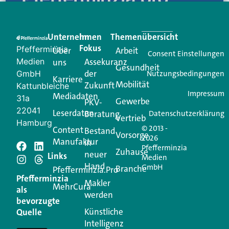
Eine Plattform, die liefert: aktuelle Informationen,
praktische Services und einen einzigartigen Content-
Unternehmen
Im
Themenübersicht
Creator für Ihre Kundenkommunikation. Alles, was
Fokus
Pfefferminzia
Über
Arbeit
Ihren Vertriebsalltag leichter macht. Mit nur einem
Consent Einstellungen
Medien
Assekuranz
uns
Login.
Gesundheit
der
GmbH
Nutzungsbedingungen
Karriere
Mobilität
Zukunft
Jetzt anmelden
Kattunbleiche
Impressum
Mediadaten
31a
Gewerbe
PKV-
22041
Leserdaten
Beratung
Datenschutzerklärung
Vertrieb
Hamburg
© 2013 -
Content
Bestand
Vorsorge
2026
Manufaktur
in
Pfefferminzia
Schreiben Sie einen
Zuhause
neuer
Links
Medien
Hand
GmbH
Branche
Kommentar
Pfefferminzia.Pro
Pfefferminzia
Makler
MehrCura
als
werden
Ihre E-Mail-Adresse wird nicht veröffentlicht.
bevorzugte
Erforderliche Felder sind mit
*
markiert
Künstliche
Quelle
Intelligenz
Kommentar
*