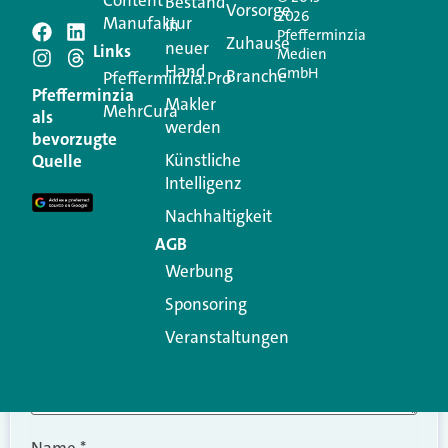
Content
Bestand
Vorsorge
2026
Manufaktur
in
Pfefferminzia
Schreiben Sie einen
Zuhause
neuer
Links
Medien
Hand
GmbH
Branche
Kommentar
Pfefferminzia.Pro
Pfefferminzia
Makler
MehrCura
als
werden
Ihre E-Mail-Adresse wird nicht veröffentlicht.
bevorzugte
Erforderliche Felder sind mit
*
markiert
Künstliche
Quelle
Intelligenz
Kommentar
*
Nachhaltigkeit
AGB
Werbung
Sponsoring
Veranstaltungen
Name
*