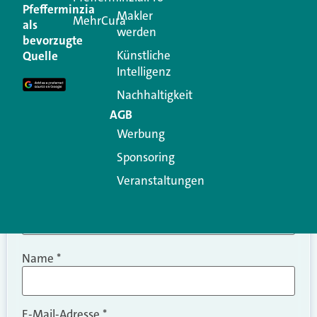
Kommentar
Pfefferminzia
Makler
MehrCura
als
werden
Ihre E-Mail-Adresse wird nicht veröffentlicht.
bevorzugte
Erforderliche Felder sind mit
*
markiert
Künstliche
Quelle
Intelligenz
Kommentar
*
Nachhaltigkeit
AGB
Werbung
Sponsoring
Veranstaltungen
Name
*
E-Mail-Adresse
*