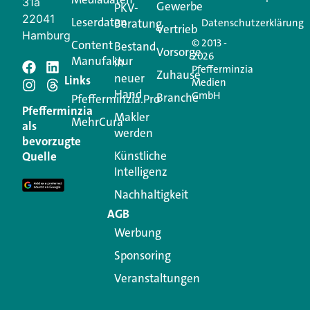
31a
Gewerbe
PKV-
22041
Leserdaten
Beratung
Datenschutzerklärung
Vertrieb
Hamburg
© 2013 -
Content
Bestand
Vorsorge
2026
Manufaktur
in
Pfefferminzia
Schreiben Sie einen
Zuhause
neuer
Links
Medien
Hand
GmbH
Branche
Kommentar
Pfefferminzia.Pro
Pfefferminzia
Makler
MehrCura
als
werden
Ihre E-Mail-Adresse wird nicht veröffentlicht.
bevorzugte
Erforderliche Felder sind mit
*
markiert
Künstliche
Quelle
Intelligenz
Kommentar
*
Nachhaltigkeit
AGB
Werbung
Sponsoring
Veranstaltungen