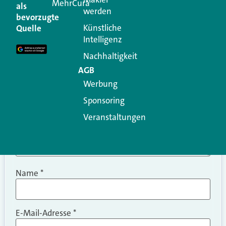
MehrCura
als
werden
Ihre E-Mail-Adresse wird nicht veröffentlicht.
bevorzugte
Erforderliche Felder sind mit
*
markiert
Künstliche
Quelle
Intelligenz
Kommentar
*
Nachhaltigkeit
AGB
Werbung
Sponsoring
Veranstaltungen
Name
*
E-Mail-Adresse
*