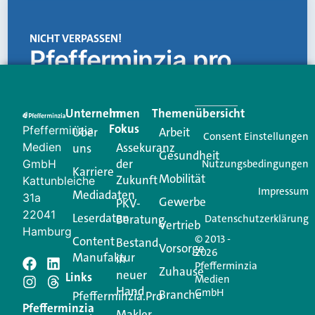
NICHT VERPASSEN!
Pfefferminzia.pro
Eine Plattform, die liefert: aktuelle Informationen,
praktische Services und einen einzigartigen Content-
Unternehmen
Im
Themenübersicht
Creator für Ihre Kundenkommunikation. Alles, was
Fokus
Pfefferminzia
Über
Arbeit
Ihren Vertriebsalltag leichter macht. Mit nur einem
Consent Einstellungen
Medien
Assekuranz
uns
Login.
Gesundheit
der
GmbH
Nutzungsbedingungen
Karriere
Mobilität
Zukunft
Jetzt anmelden
Kattunbleiche
Impressum
Mediadaten
31a
Gewerbe
PKV-
22041
Leserdaten
Beratung
Datenschutzerklärung
Vertrieb
Hamburg
© 2013 -
Content
Bestand
Vorsorge
2026
Manufaktur
in
Pfefferminzia
Schreiben Sie einen
Zuhause
neuer
Links
Medien
Hand
GmbH
Branche
Kommentar
Pfefferminzia.Pro
Pfefferminzia
Makler