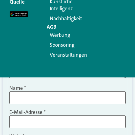
Erforderliche Felder sind mit
*
markiert
Künstliche
Quelle
Intelligenz
Kommentar
*
Nachhaltigkeit
AGB
Werbung
Sponsoring
Veranstaltungen
Name
*
E-Mail-Adresse
*