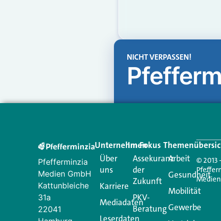
NICHT VERPASSEN!
Pfefferm
Unternehmen
Im Fokus
Themenübersic
Über
Assekuranz
Arbeit
© 2013 
Pfefferminzia
uns
der
Pfeffer
Medien GmbH
Gesundheit
Medie
Zukunft
Kattunbleiche
Karriere
Mobilität
PKV-
31a
Mediadaten
Gewerbe
Beratung
22041
Leserdaten