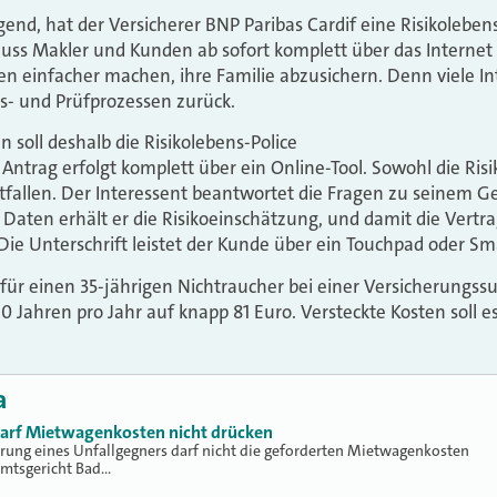
gend, hat der Versicherer BNP Paribas Cardif eine Risikolebe
luss Makler und Kunden ab sofort komplett über das Internet
den einfacher machen, ihre Familie abzusichern. Denn viele I
s- und Prüfprozessen zurück.
 soll deshalb die Risikolebens-Police
Antrag erfolgt komplett über ein Online-Tool. Sowohl die Risik
fallen. Der Interessent beantwortet die Fragen zu seinem 
 Daten erhält er die Risikoeinschätzung, und damit die Ver
 Die Unterschrift leistet der Kunde über ein Touchpad oder S
h für einen 35-jährigen Nichtraucher bei einer Versicherung
0 Jahren pro Jahr auf knapp 81 Euro. Versteckte Kosten soll e
a
 darf Mietwagenkosten nicht drücken
erung eines Unfallgegners darf nicht die geforderten Mietwagenkosten
Amtsgericht Bad…