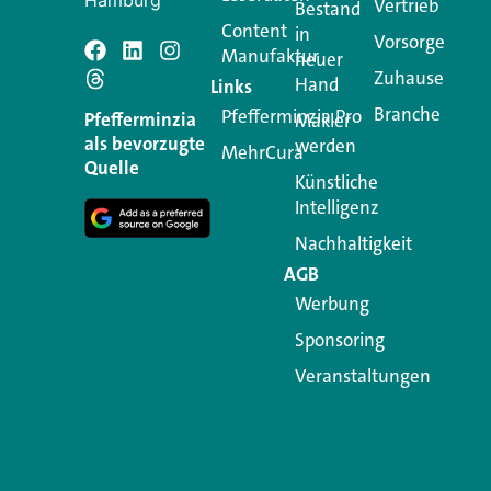
Hamburg
Vertrieb
Bestand
Content
in
Vorsorge
Manufaktur
Schreiben Si
neuer
Zuhause
Hand
Links
Branche
Pfefferminzia.Pro
Ihre E-Mail-Adresse wird n
Pfefferminzia
Makler
als bevorzugte
werden
MehrCura
Kommentar
*
Quelle
Künstliche
Intelligenz
Nachhaltigkeit
AGB
Werbung
Sponsoring
Veranstaltungen
Name
*