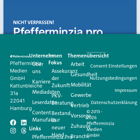
NICHT VERPASSEN!
Pfefferminzia.pro
Eine Plattform, die liefert: aktuelle Informationen,
praktische Services und einen einzigartigen Content-
Unternehmen
Im
Themenübersicht
Creator für Ihre Kundenkommunikation. Alles, was
Fokus
Pfefferminzia
Über
Arbeit
Ihren Vertriebsalltag leichter macht. Mit nur einem
Consent Einstellungen
Medien
Assekuranz
uns
Login.
Gesundheit
der
GmbH
Nutzungsbedingungen
Karriere
Mobilität
Zukunft
Jetzt anmelden
Kattunbleiche
Impressum
Mediadaten
31a
Gewerbe
PKV-
22041
Leserdaten
Beratung
Datenschutzerklärung
Vertrieb
Hamburg
© 2013 -
Content
Bestand
Vorsorge
2026
Manufaktur
in
Pfefferminzia
Schreiben Sie einen
Zuhause
neuer
Links
Medien
Hand
GmbH
Branche
Kommentar
Pfefferminzia.Pro