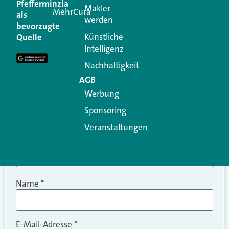
Pfefferminzia
Makler
MehrCura
als
werden
Ihre E-Mail-Adresse wird nicht veröffentlicht.
bevorzugte
Erforderliche Felder sind mit
*
markiert
Künstliche
Quelle
Intelligenz
Kommentar
*
Nachhaltigkeit
AGB
Werbung
Sponsoring
Veranstaltungen
Name
*
E-Mail-Adresse
*