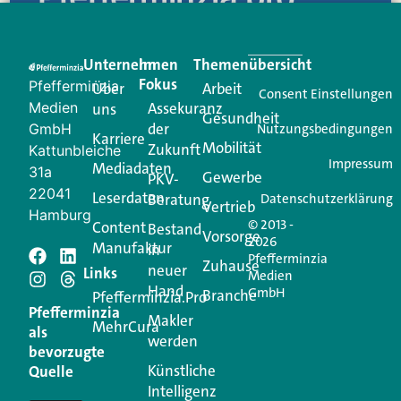
Eine Plattform, die liefert: aktuelle Informationen,
praktische Services und einen einzigartigen Content-
Unternehmen
Im
Themenübersicht
Creator für Ihre Kundenkommunikation. Alles, was
Fokus
Pfefferminzia
Über
Arbeit
Ihren Vertriebsalltag leichter macht. Mit nur einem
Consent Einstellungen
Medien
Assekuranz
uns
Login.
Gesundheit
der
GmbH
Nutzungsbedingungen
Karriere
Mobilität
Zukunft
Jetzt anmelden
Kattunbleiche
Impressum
Mediadaten
31a
Gewerbe
PKV-
22041
Leserdaten
Beratung
Datenschutzerklärung
Vertrieb
Hamburg
© 2013 -
Content
Bestand
Vorsorge
2026
Manufaktur
in
Pfefferminzia
Zuhause
neuer
Schreiben Sie einen
Links
Medien
Hand
GmbH
Branche
Pfefferminzia.Pro
Kommentar
Pfefferminzia
Makler
MehrCura
als
werden
bevorzugte
Ihre E-Mail-Adresse wird nicht veröffentlicht.
Künstliche
Quelle
Erforderliche Felder sind mit
*
markiert
Intelligenz