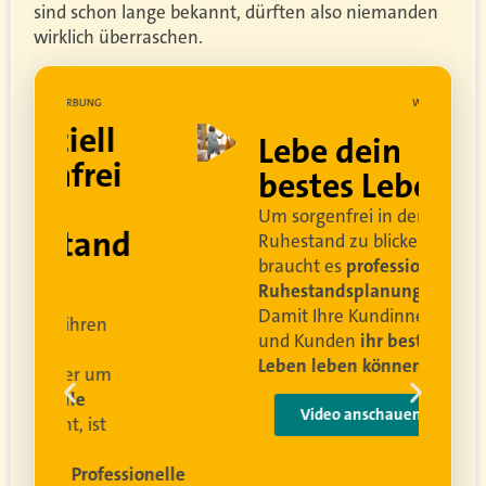
sind schon lange bekannt, dürften also niemanden
wirklich überraschen.
UNG
WERBUNG
ell
Lebe dein
rei
bestes Leben
Um sorgenfrei in den
and
Ruhestand zu blicken,
braucht es
professionelle
Ruhestandsplanung
.
Damit Ihre Kundinnen
ren
und Kunden
ihr bestes
Leben leben können
.
 um
e
Video anschauen
ist
rofessionelle