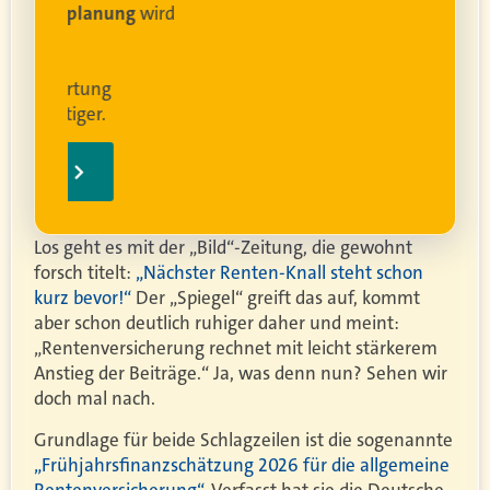
lanung
wird
ung
er.
Los geht es mit der „Bild“-Zeitung, die gewohnt
forsch titelt:
„Nächster Renten-Knall steht schon
kurz bevor!“
Der „Spiegel“ greift das auf, kommt
aber schon deutlich ruhiger daher und meint:
„Rentenversicherung rechnet mit leicht stärkerem
Anstieg der Beiträge.“ Ja, was denn nun? Sehen wir
doch mal nach.
Grundlage für beide Schlagzeilen ist die sogenannte
„Frühjahrsfinanzschätzung 2026 für die allgemeine
Rentenversicherung“
. Verfasst hat sie die Deutsche