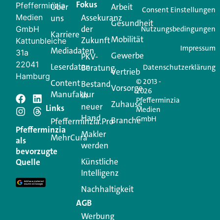
Fokus
Pfefferminzia
Über
Arbeit
Ihren Vertriebsalltag leichter macht. Mit nur einem
Consent Einstellungen
Medien
Assekuranz
uns
Login.
Gesundheit
der
GmbH
Nutzungsbedingungen
Karriere
Mobilität
Zukunft
Jetzt anmelden
Kattunbleiche
Impressum
Mediadaten
31a
Gewerbe
PKV-
22041
Leserdaten
Beratung
Datenschutzerklärung
Vertrieb
Hamburg
© 2013 -
Content
Bestand
Vorsorge
2026
Manufaktur
in
Pfefferminzia
Schreiben Sie einen
Zuhause
neuer
Links
Medien
Hand
GmbH
Branche
Kommentar
Pfefferminzia.Pro
Pfefferminzia
Makler
MehrCura
als
werden
Ihre E-Mail-Adresse wird nicht veröffentlicht.
bevorzugte
Erforderliche Felder sind mit
*
markiert
Künstliche
Quelle
Intelligenz
Kommentar
*
Nachhaltigkeit
AGB
Werbung