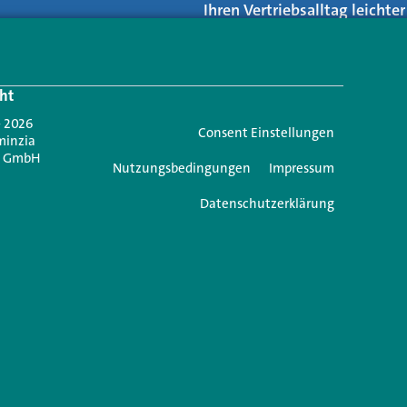
Ihren Vertriebsalltag leicht
Login.
ht
Jetzt anmelden
- 2026
Consent Einstellungen
minzia
n GmbH
Nutzungsbedingungen
Impressum
Datenschutzerklärung
e einen Kommentar
icht veröffentlicht.
Erforderliche Felder sind mit
*
markiert