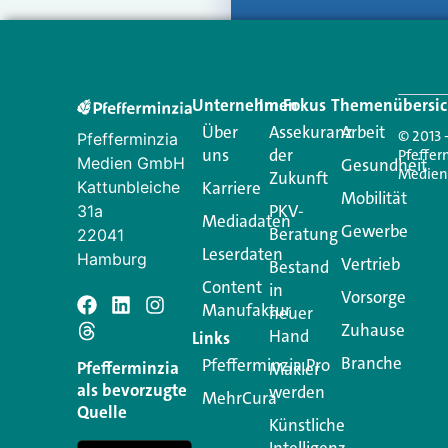
Unternehmen
Im Fokus
Themenübersic
Über
Assekuranz
Arbeit
© 2013 
Pfefferminzia
uns
der
Pfeffer
Medien GmbH
Gesundheit
Medie
Zukunft
Kattunbleiche
Karriere
Mobilität
PKV-
31a
Mediadaten
Gewerbe
Beratung
22041
Leserdaten
Hamburg
Vertrieb
Bestand
Content
in
Vorsorge
Manufaktur
Schreiben Si
neuer
Zuhause
Hand
Links
Branche
Pfefferminzia.Pro
Ihre E-Mail-Adresse wird n
Pfefferminzia
Makler
als bevorzugte
werden
MehrCura
Kommentar
*
Quelle
Künstliche