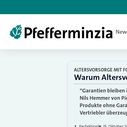
New
ALTERSVORSORGE MIT F
Warum Altersvo
“Garantien bleiben 
Nils Hemmer von Pio
Produkte ohne Garan
Vertriebler überze
Redaktion
15. Oktober 2