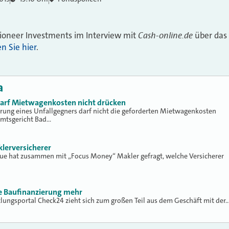
Cash-online.de
oneer Investments im Interview mit
über das
en Sie hier
.
a
 darf Mietwagenkosten nicht drücken
erung eines Unfallgegners darf nicht die geforderten Mietwagenkosten
Amtsgericht Bad…
klerversicherer
lue hat zusammen mit „Focus Money“ Makler gefragt, welche Versicherer
ne Baufinanzierung mehr
tlungsportal Check24 zieht sich zum großen Teil aus dem Geschäft mit der