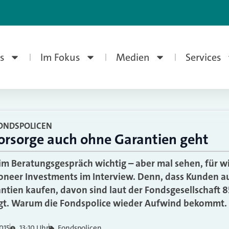
s
Im Fokus
Medien
Services
ONDSPOLICEN
rsorge auch ohne Garantien geht
im Beratungsgespräch wichtig – aber mal sehen, für wi
neer Investments im Interview. Denn, dass Kunden au
tien kaufen, davon sind laut der Fondsgesellschaft 8
ugt. Warum die Fondspolice wieder Aufwind bekommt.
015
13:10 Uhr
Fondspolicen