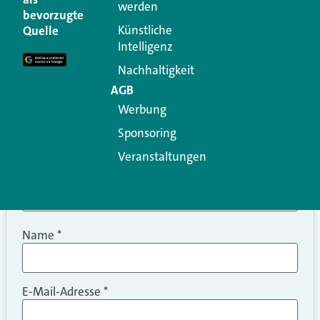
werden
Ihre E-Mail-Adresse wird nicht veröffentlicht.
bevorzugte
Erforderliche Felder sind mit
*
markiert
Künstliche
Quelle
Intelligenz
Kommentar
*
Nachhaltigkeit
AGB
Werbung
Sponsoring
Veranstaltungen
Name
*
E-Mail-Adresse
*