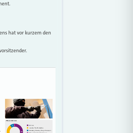
ment.
mens hat vor kurzem den
vorsitzender.
…