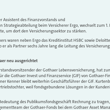
r Assistent des Finanzvorstands und
len Strategieabteilung beim Versicherer Ergo, wechselt zum 1
tte, um dort den Versicherungssektor zu stärken.
ers waren neben Ergo das Kreditinstitut HSBC sowie Deloitt
er als Partner sechs Jahre lang die Leitung des Versicherung
aer neu ausgerichtet
standsvorsitzender der Gothaer Lebensversicherung, hat zum
r die Gothaer Invest und Finanzservice (GIF) von Gothaer-F
er Kenner bleibt weiterhin Geschäftsführer der GIF. Kurten
ertriebstochter, weil fondsgebundene Lösungen in der Kunde
deutung des Publikumsfondsgeschäft Rechnung zu tragen, s
gementteam der Gothaer-Fonds bei dem Gothaer Asset Mana