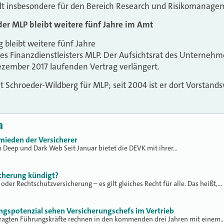
ilt insbesondere für den Bereich Research und Risikomanage
der MLP bleibt weitere fünf Jahre im Amt
bleibt weitere fünf Jahre
es Finanzdienstleisters MLP. Der Aufsichtsrat des Unterneh
Dezember 2017 laufenden Vertrag verlängert.
et Schroeder-Wildberg für MLP; seit 2004 ist er dort Vorstands
a
mieden der Versicherer
m Deep und Dark Web Seit Januar bietet die DEVK mit ihrer…
icherung kündigt?
oder Rechtschutzversicherung – es gilt gleiches Recht für alle. Das heißt,…
ungspotenzial sehen Versicherungschefs im Vertrieb
efragten Führungskräfte rechnen in den kommenden drei Jahren mit einem