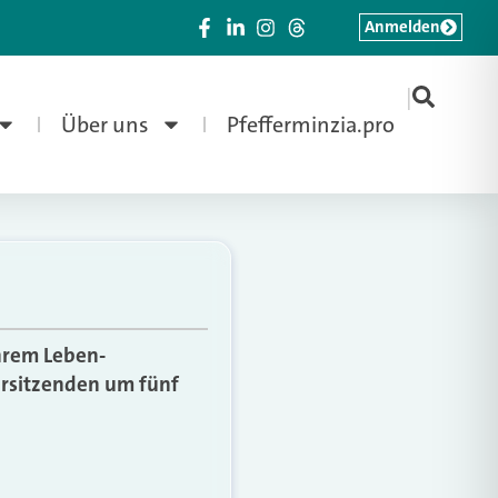
Anmelden
|
Über uns
Pfefferminzia.pro
ihrem Leben-
orsitzenden um fünf