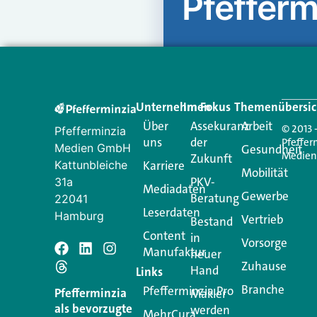
Pfefferm
Unternehmen
Im Fokus
Themenübersic
Über
Assekuranz
Arbeit
© 2013 
Pfefferminzia
uns
der
Pfeffer
Medien GmbH
Gesundheit
Medie
Zukunft
Kattunbleiche
Karriere
Mobilität
PKV-
31a
Mediadaten
Gewerbe
Beratung
22041
Leserdaten
Hamburg
Vertrieb
Bestand
Content
in
Vorsorge
Manufaktur
Schreiben Si
neuer
Zuhause
Hand
Links
Branche
Pfefferminzia.Pro
Ihre E-Mail-Adresse wird n
Pfefferminzia
Makler
als bevorzugte
werden
MehrCura