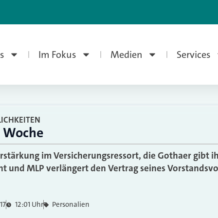
s
Im Fokus
Medien
Services
ICHKEITEN
r Woche
Verstärkung im Versicherungsressort, die Gothaer gibt 
t und MLP verlängert den Vertrag seines Vorstandsv
17
12:01 Uhr
Personalien