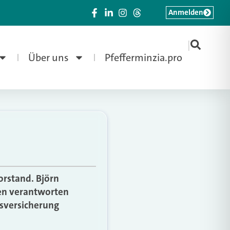
Anmelden
|
Über uns
Pfefferminzia.pro
rstand. Björn
gen verantworten
nsversicherung