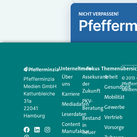
NICHT VERPASSEN!
Pfefferm
Unternehmen
Im Fokus
Themenübersic
Über
Assekuranz
Arbeit
© 2013 
Pfefferminzia
uns
der
Pfeffer
Medien GmbH
Gesundheit
Medie
Zukunft
Kattunbleiche
Karriere
Mobilität
PKV-
31a
Mediadaten
Gewerbe
Beratung
22041
Leserdaten
Hamburg
Vertrieb
Bestand
Content
in
Vorsorge
Manufaktur
Schreiben Si
neuer