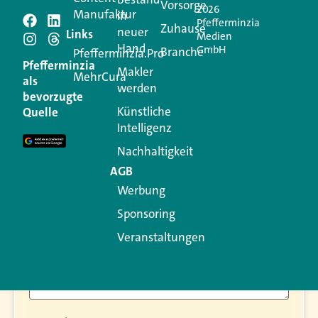
Vorsorge
2026
Manufaktur
in
Pfefferminzia
Zuhause
neuer
Schreiben Sie einen
Links
Medien
Hand
GmbH
Branche
Pfefferminzia.Pro
Kommentar
Pfefferminzia
Makler
MehrCura
als
werden
bevorzugte
Ihre E-Mail-Adresse wird nicht veröffentlicht.
Künstliche
Quelle
Erforderliche Felder sind mit
*
markiert
Intelligenz
Kommentar
*
Nachhaltigkeit
AGB
Werbung
Sponsoring
Veranstaltungen