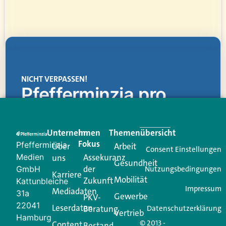
NICHT VERPASSEN!
Pfefferminzia.pro
Eine Plattform, die liefert: aktuelle Informationen,
praktische Services und einen einzigartigen Content-
Unternehmen
Im
Themenübersicht
Creator für Ihre Kundenkommunikation. Alles, was
Fokus
Pfefferminzia
Über
Arbeit
Ihren Vertriebsalltag leichter macht. Mit nur einem
Consent Einstellungen
Medien
Assekuranz
uns
Login.
Gesundheit
der
GmbH
Nutzungsbedingungen
Karriere
Mobilität
Zukunft
Jetzt anmelden
Kattunbleiche
Impressum
Mediadaten
31a
Gewerbe
PKV-
22041
Leserdaten
Beratung
Datenschutzerklärung
Vertrieb
Hamburg
© 2013 -
Content
Bestand