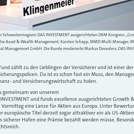
m Schwestermagazin DAS INVESTMENT ausgerichteten DKM Kongress „Growt
tsche Asset & Wealth Management, Karsten Schapp, MMD Multi Manager, 
onal Managemnet GmbH. Die Runde moderierte Markus Desealers, DAS IN
nd zählt zu den Lieblingen der Versicherer und ist einer d
icherungspolicen. Da ist es schon fast ein Muss, den Manager
inanz- und Versicherungswirtschaft zu holen.
ls gemeinsam von unserem
INVESTMENT und funds excellence ausgerichteten Growth &
ormittag eine Lanze für Aktien aus Europa. Unter Bewertu
 europäische Titel derzeit sogar attraktiver ein als US-Aktien,
als sicherer Hafen eine Prämie bezahlt werden müsse. Beson
htsreich.