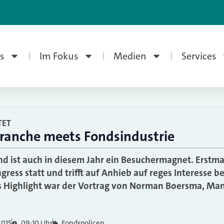
s
Im Fokus
Medien
Services
TET
ranche meets Fondsindustrie
 ist auch in diesem Jahr ein Besuchermagnet. Erstmal
ess statt und trifft auf Anhieb auf reges Interesse b
es Highlight war der Vortrag von Norman Boersma, Ma
2015
09:10 Uhr
Fondspolicen