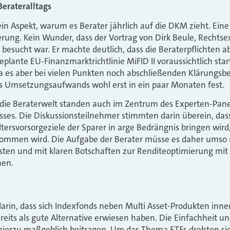
erateralltags
in Aspekt, warum es Berater jährlich auf die DKM zieht. Eine 
ung. Kein Wunder, dass der Vortrag von Dirk Beule, Rechtse
esucht war. Er machte deutlich, dass die Beraterpflichten a
eplante EU-Finanzmarktrichtlinie MiFID II voraussichtlich st
 es aber bei vielen Punkten noch abschließenden Klärungsbe
s Umsetzungsaufwands wohl erst in ein paar Monaten fest.
die Beraterwelt standen auch im Zentrum des Experten-Panel
ses. Die Diskussionsteilnehmer stimmten darin überein, das
ltersvorsorgeziele der Sparer in arge Bedrängnis bringen wir
nommen wird. Die Aufgabe der Berater müsse es daher umso 
isten und mit klaren Botschaften zur Renditeoptimierung mit 
hen.
darin, dass sich Indexfonds neben Multi Asset-Produkten inne
reits als gute Alternative erwiesen haben. Die Einfachheit u
ierzu maßgeblich beitragen. Um das Thema ETFs drehten sic