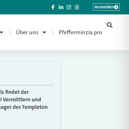
Anmelden
|
Über uns
Pfefferminzia.pro
s findet der
ei Vermittlern und
nager des Templeton