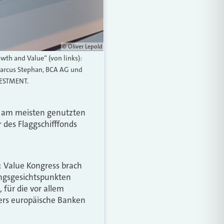
© Oliver Lepold
h and Value“ (von links):
Marcus Stephan, BCA AG und
VESTMENT.
er am meisten genutzten
 des Flaggschifffonds
 Value Kongress brach
ngsgesichtspunkten
 für die vor allem
ders europäische Banken