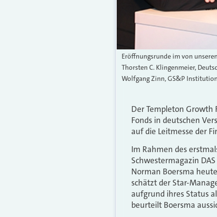
Eröffnungsrunde im von unsere
Thorsten C. Klingenmeier, Deu
Wolfgang Zinn, GS&P Instituti
Der Templeton Growth Fu
Fonds in deutschen Vers
auf die Leitmesse der F
Im Rahmen des erstma
Schwestermagazin DAS 
Norman Boersma heute V
schätzt der Star-Manager
aufgrund ihres Status 
beurteilt Boersma aussic