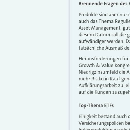
Brennende Fragen des B
Produkte sind aber nur e
auch das Thema Regulier
Asset Management, gut b
diesem Datum soll die g
aufwändiger werden. Da
tatsächliche Ausmaß de
Herausforderungen für 
Growth & Value Kongres
Niedrigzinsumfeld die A
mehr Risiko in Kauf ge
Aufklärungsarbeit zu le
auf die Kunden zuzuge
Top-Thema ETFs
Einigkeit bestand auch 
Versicherungspolicen be
Indexprodukten würde h